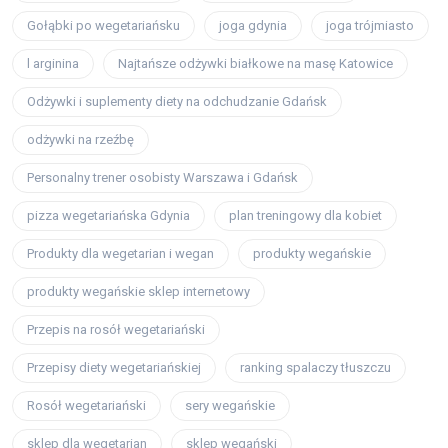
Gołąbki po wegetariańsku
joga gdynia
joga trójmiasto
l arginina
Najtańsze odżywki białkowe na masę Katowice
Odżywki i suplementy diety na odchudzanie Gdańsk
odżywki na rzeźbę
Personalny trener osobisty Warszawa i Gdańsk
pizza wegetariańska Gdynia
plan treningowy dla kobiet
Produkty dla wegetarian i wegan
produkty wegańskie
produkty wegańskie sklep internetowy
Przepis na rosół wegetariański
Przepisy diety wegetariańskiej
ranking spalaczy tłuszczu
Rosół wegetariański
sery wegańskie
sklep dla wegetarian
sklep wegański