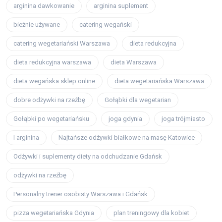
arginina dawkowanie
arginina suplement
bieżnie używane
catering wegański
catering wegetariański Warszawa
dieta redukcyjna
dieta redukcyjna warszawa
dieta Warszawa
dieta wegańska sklep online
dieta wegetariańska Warszawa
dobre odżywki na rzeźbę
Gołąbki dla wegetarian
Gołąbki po wegetariańsku
joga gdynia
joga trójmiasto
l arginina
Najtańsze odżywki białkowe na masę Katowice
Odżywki i suplementy diety na odchudzanie Gdańsk
odżywki na rzeźbę
Personalny trener osobisty Warszawa i Gdańsk
pizza wegetariańska Gdynia
plan treningowy dla kobiet