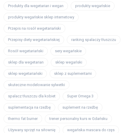
Produkty dla wegetarian i wegan
produkty wegańskie
produkty wegańskie sklep internetowy
Przepis na rosół wegetariański
Przepisy diety wegetariańskiej
ranking spalaczy tłuszczu
Rosół wegetariański
sery wegańskie
sklep dla wegetarian
sklep wegański
sklep wegetariański
sklep z suplementami
skuteczne modelowanie sylwetki
spalacz tłuszczu dla kobiet
Super Omega 3
suplementacja na rzeźbę
suplement na rzeźbę
thermo fat burner
trener personalny kurs w Gdańsku
Używany sprzęt na siłownię
wegańska mascara do rzęs