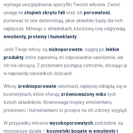
wymaga uwzględnienia specyfiki Twoich włosów. Zwróć
uwagę na
stopień skrętu fali
oraz ich
porowatość
,
ponieważ to one determinują, jakie składniki będą dla nich
najlepsze. Mówiąc o składnikach, kluczową rolę odgrywają
emolienty, proteiny i humektanty
.
Jeśli Twoje włosy są
niskoporowate
, sięgnij po
lekkie
produkty
, które zapewnią im odpowiednie nawilżenie, ale
ich nie obciążą. Z proteinami postępuj ostrożnie, stosując je
w naprawdę niewielkich ilościach.
Włosy
średnioporowate
natomiast, najlepiej odnajdą się w
kosmetykach, które oferują
zrównoważony miks
tych
trzech składników. Równowaga między emolientami,
proteinami i humektantami to przepis na ich zdrowy wygląd.
W przypadku włosów
wysokoporowatych
, potrzebne są
mocniejsze działa –
kosmetyki bogate w emolienty i