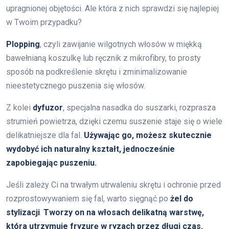
upragnionej objętości. Ale która z nich sprawdzi się najlepiej
w Twoim przypadku?
Plopping
, czyli zawijanie wilgotnych włosów w miękką
bawełnianą koszulkę lub ręcznik z mikrofibry, to prosty
sposób na podkreślenie skrętu i zminimalizowanie
nieestetycznego puszenia się włosów.
Z kolei
dyfuzor
, specjalna nasadka do suszarki, rozprasza
strumień powietrza, dzięki czemu suszenie staje się o wiele
delikatniejsze dla fal.
Używając go, możesz skutecznie
wydobyć ich naturalny kształt, jednocześnie
zapobiegając puszeniu.
Jeśli zależy Ci na trwałym utrwaleniu skrętu i ochronie przed
rozprostowywaniem się fal, warto sięgnąć po
żel do
stylizacji
.
Tworzy on na włosach delikatną warstwę,
która utrzymuje fryzurę w ryzach przez długi czas.