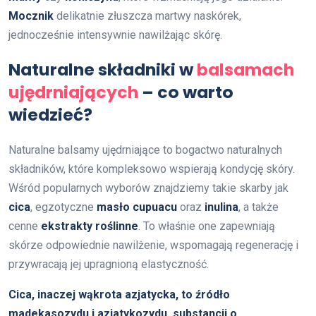
Mocznik
delikatnie złuszcza martwy naskórek,
jednocześnie intensywnie nawilżając skórę.
Naturalne składniki w
balsamach
ujędrniających
– co warto
wiedzieć?
Naturalne balsamy ujędrniające to bogactwo naturalnych
składników, które kompleksowo wspierają kondycję skóry.
Wśród popularnych wyborów znajdziemy takie skarby jak
cica
, egzotyczne
masło cupuacu
oraz
inulina
, a także
cenne
ekstrakty roślinne
. To właśnie one zapewniają
skórze odpowiednie nawilżenie, wspomagają regenerację i
przywracają jej upragnioną elastyczność.
Cica, inaczej wąkrota azjatycka, to źródło
madekasozydu i azjatykozydu, substancji o