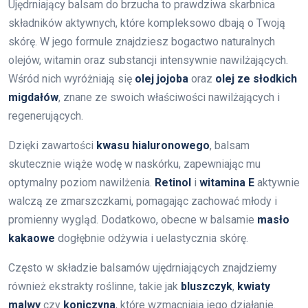
Ujędrniający balsam do brzucha to prawdziwa skarbnica
składników aktywnych, które kompleksowo dbają o Twoją
skórę. W jego formule znajdziesz bogactwo naturalnych
olejów, witamin oraz substancji intensywnie nawilżających.
Wśród nich wyróżniają się
olej jojoba
oraz
olej ze słodkich
migdałów
, znane ze swoich właściwości nawilżających i
regenerujących.
Dzięki zawartości
kwasu hialuronowego
, balsam
skutecznie wiąże wodę w naskórku, zapewniając mu
optymalny poziom nawilżenia.
Retinol
i
witamina E
aktywnie
walczą ze zmarszczkami, pomagając zachować młody i
promienny wygląd. Dodatkowo, obecne w balsamie
masło
kakaowe
dogłębnie odżywia i uelastycznia skórę.
Często w składzie balsamów ujędrniających znajdziemy
również ekstrakty roślinne, takie jak
bluszczyk
,
kwiaty
malwy
czy
koniczyna
, które wzmacniają jego działanie.