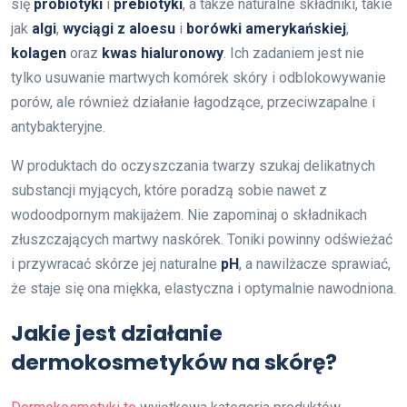
się
probiotyki
i
prebiotyki
, a także naturalne składniki, takie
jak
algi
,
wyciągi z aloesu
i
borówki amerykańskiej
,
kolagen
oraz
kwas hialuronowy
. Ich zadaniem jest nie
tylko usuwanie martwych komórek skóry i odblokowywanie
porów, ale również działanie łagodzące, przeciwzapalne i
antybakteryjne.
W produktach do oczyszczania twarzy szukaj delikatnych
substancji myjących, które poradzą sobie nawet z
wodoodpornym makijażem. Nie zapominaj o składnikach
złuszczających martwy naskórek. Toniki powinny odświeżać
i przywracać skórze jej naturalne
pH
, a nawilżacze sprawiać,
że staje się ona miękka, elastyczna i optymalnie nawodniona.
Jakie jest działanie
dermokosmetyków na skórę?