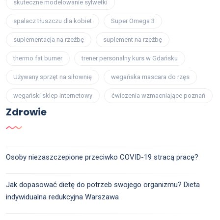
skuteczne modelowanie sylwetki
spalacz tłuszczu dla kobiet
Super Omega 3
suplementacja na rzeźbę
suplement na rzeźbę
thermo fat burner
trener personalny kurs w Gdańsku
Używany sprzęt na siłownię
wegańska mascara do rzęs
wegański sklep internetowy
ćwiczenia wzmacniające poznań
Zdrowie
Osoby niezaszczepione przeciwko COVID-19 stracą pracę?
Jak dopasować dietę do potrzeb swojego organizmu? Dieta
indywidualna redukcyjna Warszawa