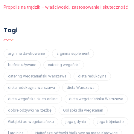
Propolis na trądzik – właściwości, zastosowanie i skuteczność
Tagi
arginina dawkowanie
arginina suplement
bieżnie używane
catering wegański
catering wegetariański Warszawa
dieta redukcyjna
dieta redukcyjna warszawa
dieta Warszawa
dieta wegańska sklep online
dieta wegetariańska Warszawa
dobre odżywki na rzeźbę
Gołąbki dla wegetarian
Gołąbki po wegetariańsku
joga gdynia
joga trójmiasto
l arginina
Najtańsze odżywki białkowe na masę Katowice