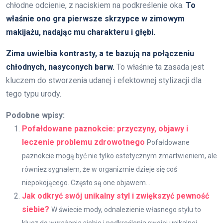
chłodne odcienie, z naciskiem na podkreślenie oka.
To
właśnie ono gra pierwsze skrzypce w zimowym
makijażu, nadając mu charakteru i głębi.
Zima uwielbia kontrasty, a te bazują na połączeniu
chłodnych, nasyconych barw.
To właśnie ta zasada jest
kluczem do stworzenia udanej i efektownej stylizacji dla
tego typu urody.
Podobne wpisy:
Pofałdowane paznokcie: przyczyny, objawy i
leczenie problemu zdrowotnego
Pofałdowane
paznokcie mogą być nie tylko estetycznym zmartwieniem, ale
również sygnałem, że w organizmie dzieje się coś
niepokojącego. Często są one objawem...
Jak odkryć swój unikalny styl i zwiększyć pewność
siebie?
W świecie mody, odnalezienie własnego stylu to
klucz do wyrażania siebie i podkreślenia swojej unikalnej