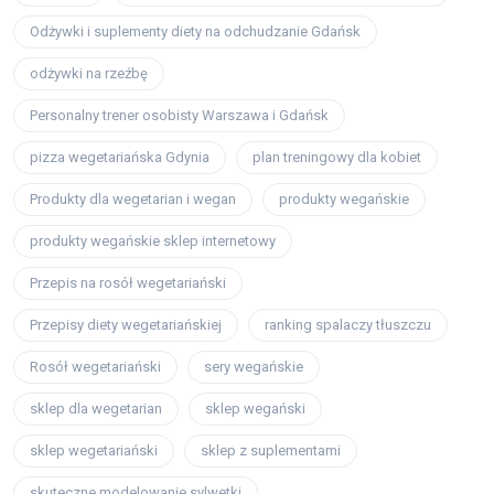
Odżywki i suplementy diety na odchudzanie Gdańsk
odżywki na rzeźbę
Personalny trener osobisty Warszawa i Gdańsk
pizza wegetariańska Gdynia
plan treningowy dla kobiet
Produkty dla wegetarian i wegan
produkty wegańskie
produkty wegańskie sklep internetowy
Przepis na rosół wegetariański
Przepisy diety wegetariańskiej
ranking spalaczy tłuszczu
Rosół wegetariański
sery wegańskie
sklep dla wegetarian
sklep wegański
sklep wegetariański
sklep z suplementami
skuteczne modelowanie sylwetki