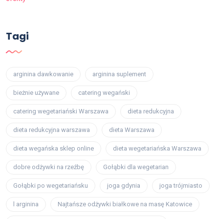
Tagi
arginina dawkowanie
arginina suplement
bieżnie używane
catering wegański
catering wegetariański Warszawa
dieta redukcyjna
dieta redukcyjna warszawa
dieta Warszawa
dieta wegańska sklep online
dieta wegetariańska Warszawa
dobre odżywki na rzeźbę
Gołąbki dla wegetarian
Gołąbki po wegetariańsku
joga gdynia
joga trójmiasto
l arginina
Najtańsze odżywki białkowe na masę Katowice