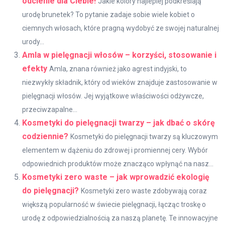
odcienie dla Ciebie!
Jakie kolory najlepiej podkreślają
urodę brunetek? To pytanie zadaje sobie wiele kobiet o
ciemnych włosach, które pragną wydobyć ze swojej naturalnej
urody...
Amla w pielęgnacji włosów – korzyści, stosowanie i
efekty
Amla, znana również jako agrest indyjski, to
niezwykły składnik, który od wieków znajduje zastosowanie w
pielęgnacji włosów. Jej wyjątkowe właściwości odżywcze,
przeciwzapalne...
Kosmetyki do pielęgnacji twarzy – jak dbać o skórę
codziennie?
Kosmetyki do pielęgnacji twarzy są kluczowym
elementem w dążeniu do zdrowej i promiennej cery. Wybór
odpowiednich produktów może znacząco wpłynąć na nasz...
Kosmetyki zero waste – jak wprowadzić ekologię
do pielęgnacji?
Kosmetyki zero waste zdobywają coraz
większą popularność w świecie pielęgnacji, łącząc troskę o
urodę z odpowiedzialnością za naszą planetę. Te innowacyjne