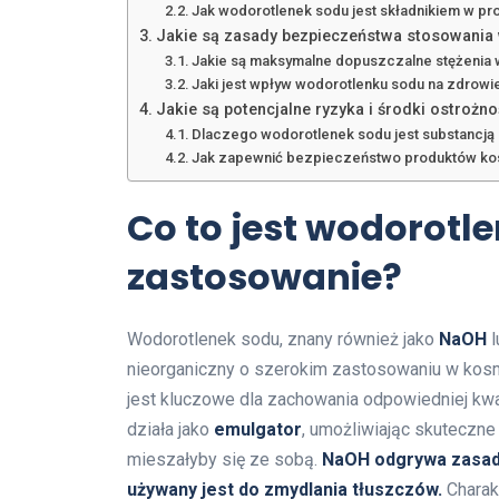
Jak wodorotlenek sodu jest składnikiem w pr
Jakie są zasady bezpieczeństwa stosowani
Jakie są maksymalne dopuszczalne stężenia
Jaki jest wpływ wodorotlenku sodu na zdrowi
Jakie są potencjalne ryzyka i środki ostroż
Dlaczego wodorotlenek sodu jest substancją 
Jak zapewnić bezpieczeństwo produktów ko
Co to jest wodorotle
zastosowanie?
Wodorotlenek sodu, znany również jako
NaOH
l
nieorganiczny o szerokim zastosowaniu w kosm
jest kluczowe dla zachowania odpowiedniej k
działa jako
emulgator
, umożliwiając skuteczne
mieszałyby się ze sobą.
NaOH odgrywa zasadn
używany jest do zmydlania tłuszczów.
Charakt