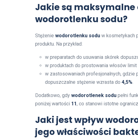
Jakie są maksymalne 
wodorotlenku sodu?
Stężenie
wodorotlenku sodu
w kosmetykach po
produktu. Na przykład:
w preparatach do usuwania skórek dopuszc
w produktach do prostowania włosów limit
w zastosowaniach profesjonalnych, gdzie 
dopuszczalne stężenie wzrasta do
4,5%
.
Dodatkowo, gdy
wodorotlenek sodu
pełni fun
poniżej wartości
11
, co stanowi istotne ograni
Jaki jest wpływ wodoro
jego właściwości bakt