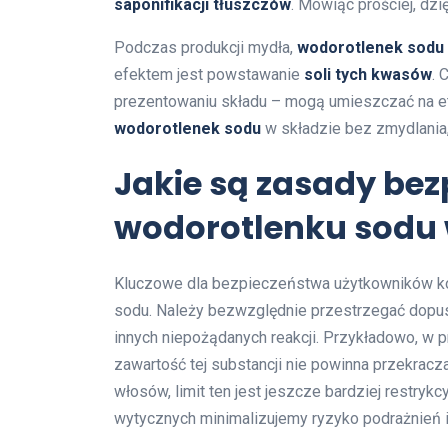
saponifikacji tłuszczów
. Mówiąc prościej, d
Podczas produkcji mydła,
wodorotlenek sodu
efektem jest powstawanie
soli tych kwasów
. 
prezentowaniu składu – mogą umieszczać na ety
wodorotlenek sodu
w składzie bez zmydlania, 
Jakie są zasady be
wodorotlenku sodu
Kluczowe dla bezpieczeństwa użytkowników k
sodu. Należy bezwzględnie przestrzegać dopusz
innych niepożądanych reakcji. Przykładowo, w 
zawartość tej substancji nie powinna przekrac
włosów, limit ten jest jeszcze bardziej restrykc
wytycznych minimalizujemy ryzyko podrażnień 