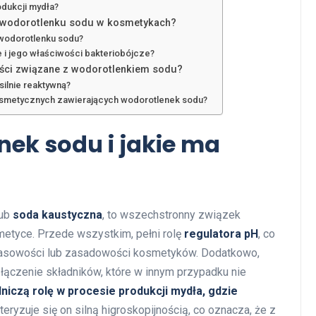
odukcji mydła?
a wodorotlenku sodu w kosmetykach?
 wodorotlenku sodu?
e i jego właściwości bakteriobójcze?
ności związane z wodorotlenkiem sodu?
silnie reaktywną?
smetycznych zawierających wodorotlenek sodu?
nek sodu i jakie ma
ub
soda kaustyczna
, to wszechstronny związek
etyce. Przede wszystkim, pełni rolę
regulatora pH
, co
wasowości lub zasadowości kosmetyków. Dodatkowo,
 łączenie składników, które w innym przypadku nie
iczą rolę w procesie produkcji mydła, gdzie
eryzuje się on silną higroskopijnością, co oznacza, że z