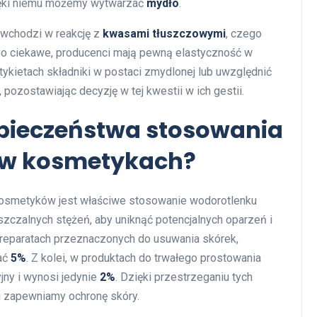
zięki niemu możemy wytwarzać
mydło
.
wchodzi w reakcję z
kwasami tłuszczowymi
, czego
Co ciekawe, producenci mają pewną elastyczność w
kietach składniki w postaci zmydlonej lub uwzględnić
pozostawiając decyzję w tej kwestii w ich gestii.
zpieczeństwa stosowania
 w kosmetykach?
osmetyków jest właściwe stosowanie wodorotlenku
czalnych stężeń, aby uniknąć potencjalnych oparzeń i
preparatach przeznaczonych do usuwania skórek,
zać
5%
. Z kolei, w produktach do trwałego prostowania
yjny i wynosi jedynie
2%
. Dzięki przestrzeganiu tych
i zapewniamy ochronę skóry.