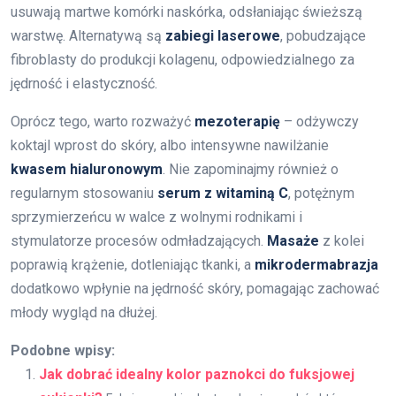
usuwają martwe komórki naskórka, odsłaniając świeższą
warstwę. Alternatywą są
zabiegi laserowe
, pobudzające
fibroblasty do produkcji kolagenu, odpowiedzialnego za
jędrność i elastyczność.
Oprócz tego, warto rozważyć
mezoterapię
– odżywczy
koktajl wprost do skóry, albo intensywne nawilżanie
kwasem hialuronowym
. Nie zapominajmy również o
regularnym stosowaniu
serum z witaminą C
, potężnym
sprzymierzeńcu w walce z wolnymi rodnikami i
stymulatorze procesów odmładzających.
Masaże
z kolei
poprawią krążenie, dotleniając tkanki, a
mikrodermabrazja
dodatkowo wpłynie na jędrność skóry, pomagając zachować
młody wygląd na dłużej.
Podobne wpisy:
Jak dobrać idealny kolor paznokci do fuksjowej