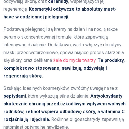
odżywiają skórę, oraz
ceramidy
, wspierających jej
regenerację.
Kosmetyki odżywcze to absolutny must-
have w codziennej pielęgnacji.
Podstawą pielęgnacji są kremy na dzień i na noc, a także
serum o skoncentrowanej formule, które zapewniają
intensywne działanie. Dodatkowo, warto włączyć do rutyny
maski przeciwstarzeniowe, spowalniające proces starzenia
się skóry, oraz delikatne
żele do mycia twarzy
.
Te produkty,
kompleksowo stosowane, nawilżają, odżywiają i
regenerują skórę.
Szukając idealnych kosmetyków, zwróćmy uwagę na te z
peptydami
, które wykazują silne działanie.
Antyoksydanty
skutecznie chronią przed szkodliwym wpływem wolnych
rodników, retinol wspiera odbudowę skóry, a witamina C
rozjaśnia ją i ujędrnia.
Roślinne oligosacharydy zapewniają
natomiast optymalne nawilżenie.