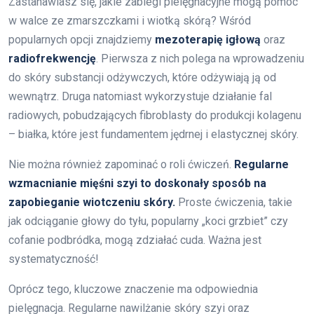
Zastanawiasz się, jakie zabiegi pielęgnacyjne mogą pomóc
w walce ze zmarszczkami i wiotką skórą? Wśród
popularnych opcji znajdziemy
mezoterapię igłową
oraz
radiofrekwencję
. Pierwsza z nich polega na wprowadzeniu
do skóry substancji odżywczych, które odżywiają ją od
wewnątrz. Druga natomiast wykorzystuje działanie fal
radiowych, pobudzających fibroblasty do produkcji kolagenu
– białka, które jest fundamentem jędrnej i elastycznej skóry.
Nie można również zapominać o roli ćwiczeń.
Regularne
wzmacnianie mięśni szyi to doskonały sposób na
zapobieganie wiotczeniu skóry.
Proste ćwiczenia, takie
jak odciąganie głowy do tyłu, popularny „koci grzbiet” czy
cofanie podbródka, mogą zdziałać cuda. Ważna jest
systematyczność!
Oprócz tego, kluczowe znaczenie ma odpowiednia
pielęgnacja. Regularne nawilżanie skóry szyi oraz