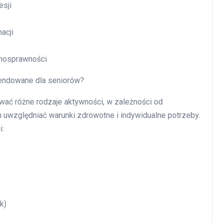
esji
acji
łnosprawności
mendowane dla seniorów?
ać różne rodzaje aktywności, w zależności od
n uwzględniać warunki zdrowotne i indywidualne potrzeby.
i:
k)