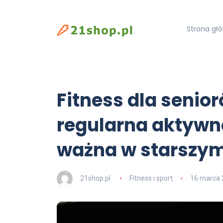
Strona gł
Fitness dla senio
regularna aktywno
ważna w starszy
21shop.pl
Fitness i sport
16 marca 