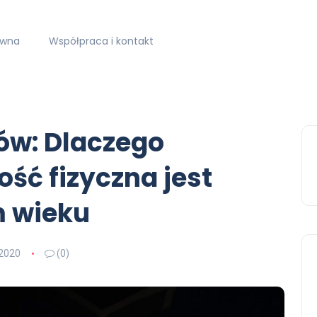
ówna
Współpraca i kontakt
rów: Dlaczego
ść fizyczna jest
m wieku
2020
(0)