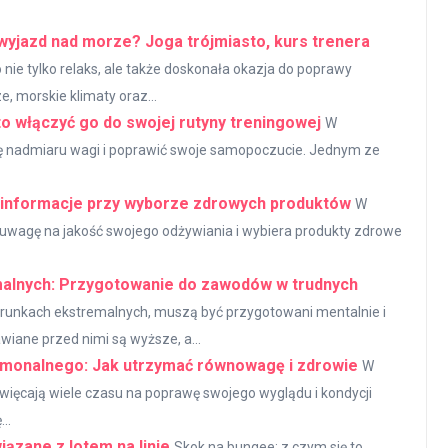
wyjazd nad morze? Joga trójmiasto, kurs trenera
nie tylko relaks, ale także doskonała okazja do poprawy
e, morskie klimaty oraz...
to włączyć go do swojej rutyny treningowej
W
ię nadmiaru wagi i poprawić swoje samopoczucie. Jednym ze
e informacje przy wyborze zdrowych produktów
W
 uwagę na jakość swojego odżywiania i wybiera produkty zdrowe
alnych: Przygotowanie do zawodów w trudnych
arunkach ekstremalnych, muszą być przygotowani mentalnie i
wiane przed nimi są wyższe, a...
rmonalnego: Jak utrzymać równowagę i zdrowie
W
więcają wiele czasu na poprawę swojego wyglądu i kondycji
..
ązane z lotem na linie
Skok na bungee: z czym się to