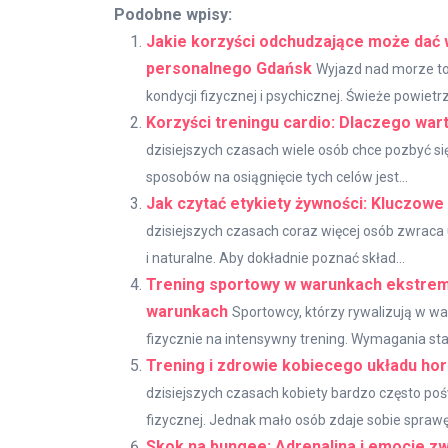
Podobne wpisy:
Jakie korzyści odchudzające może dać 
personalnego Gdańsk
Wyjazd nad morze to 
kondycji fizycznej i psychicznej. Świeże powietrz
Korzyści treningu cardio: Dlaczego war
dzisiejszych czasach wiele osób chce pozbyć s
sposobów na osiągnięcie tych celów jest...
Jak czytać etykiety żywności: Kluczow
dzisiejszych czasach coraz więcej osób zwraca
i naturalne. Aby dokładnie poznać skład...
Trening sportowy w warunkach ekstrem
warunkach
Sportowcy, którzy rywalizują w w
fizycznie na intensywny trening. Wymagania sta
Trening i zdrowie kobiecego układu ho
dzisiejszych czasach kobiety bardzo często poś
fizycznej. Jednak mało osób zdaje sobie sprawę.
Skok na bungee: Adrenalina i emocje zwi