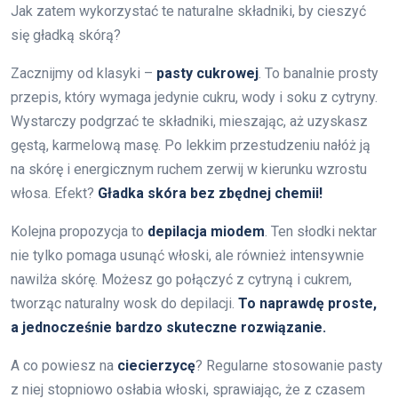
Jak zatem wykorzystać te naturalne składniki, by cieszyć
się gładką skórą?
Zacznijmy od klasyki –
pasty cukrowej
. To banalnie prosty
przepis, który wymaga jedynie cukru, wody i soku z cytryny.
Wystarczy podgrzać te składniki, mieszając, aż uzyskasz
gęstą, karmelową masę. Po lekkim przestudzeniu nałóż ją
na skórę i energicznym ruchem zerwij w kierunku wzrostu
włosa. Efekt?
Gładka skóra bez zbędnej chemii!
Kolejna propozycja to
depilacja miodem
. Ten słodki nektar
nie tylko pomaga usunąć włoski, ale również intensywnie
nawilża skórę. Możesz go połączyć z cytryną i cukrem,
tworząc naturalny wosk do depilacji.
To naprawdę proste,
a jednocześnie bardzo skuteczne rozwiązanie.
A co powiesz na
ciecierzycę
? Regularne stosowanie pasty
z niej stopniowo osłabia włoski, sprawiając, że z czasem