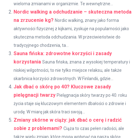
wieloma zmianami w organizmie. Te wewnętrzne...
Nordic walking a odchudzanie – skuteczna metoda
na zrzucenie kg?
Nordic walking, znany jako forma
aktywności fizycznej z kijkami, zyskuje na popularności jako
skuteczna metoda odchudzania. W przeciwieństwie do
tradycyjnego chodzenia, ta...
Sauna fińska: zdrowotne korzyści i zasady
korzystania
Sauna fińska, znana z wysokiej temperatury i
niskiej wilgotności, to nie tylko miejsce relaksu, ale także
skarbnica korzyści zdrowotnych. W Finlandii, gdzie...
Jak dbać o skórę po 40? Kluczowe zasady
pielęgnacji twarzy
Pielęgnacja skóry twarzy po 40. roku
życia staje się kluczowym elementem dbałości o zdrowie i
urodę. W miarę jak skóra traci swoją...
Zmiany skórne w ciąży: jak dbać o cerę i radzić
sobie z problemami?
Ciąża to czas pełen radości, ale
także wielu zmian, które mogą wpłynąć na naszą skórę.