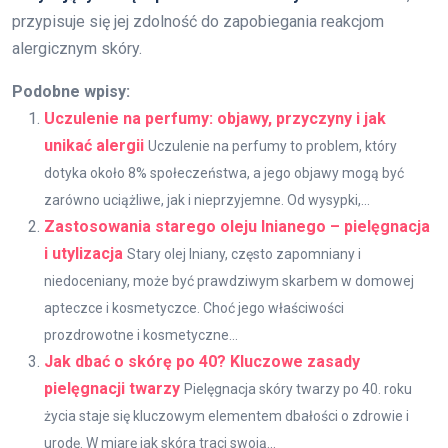
przypisuje się jej zdolność do zapobiegania reakcjom
alergicznym skóry.
Podobne wpisy:
Uczulenie na perfumy: objawy, przyczyny i jak
unikać alergii
Uczulenie na perfumy to problem, który
dotyka około 8% społeczeństwa, a jego objawy mogą być
zarówno uciążliwe, jak i nieprzyjemne. Od wysypki,...
Zastosowania starego oleju lnianego – pielęgnacja
i utylizacja
Stary olej lniany, często zapomniany i
niedoceniany, może być prawdziwym skarbem w domowej
apteczce i kosmetyczce. Choć jego właściwości
prozdrowotne i kosmetyczne...
Jak dbać o skórę po 40? Kluczowe zasady
pielęgnacji twarzy
Pielęgnacja skóry twarzy po 40. roku
życia staje się kluczowym elementem dbałości o zdrowie i
urodę. W miarę jak skóra traci swoją...