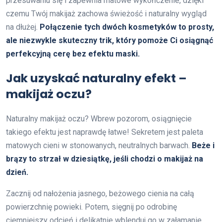
przesuwaniu się i zapewnia matowe wykończenie, dzięki
czemu Twój makijaż zachowa świeżość i naturalny wygląd
na dłużej.
Połączenie tych dwóch kosmetyków to prosty,
ale niezwykle skuteczny trik, który pomoże Ci osiągnąć
perfekcyjną cerę bez efektu maski.
Jak uzyskać naturalny efekt –
makijaż oczu?
Naturalny makijaż oczu? Wbrew pozorom, osiągnięcie
takiego efektu jest naprawdę łatwe! Sekretem jest paleta
matowych cieni w stonowanych, neutralnych barwach.
Beże i
brązy to strzał w dziesiątkę, jeśli chodzi o makijaż na
dzień.
Zacznij od nałożenia jasnego, beżowego cienia na całą
powierzchnię powieki. Potem, sięgnij po odrobinę
ciemniejszy odcień i delikatnie wblenduj go w załamanie