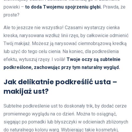
powieki –
to doda Twojemu spojrzeniu głębi.
Prawda, że
proste?
Ale to jeszcze nie wszystko! Czasami wystarczy cienka
kreska, narysowana wzdłuż linii rzęs, by całkowicie odmienić
Twój makijaż. Możesz ją narysować ciemnobrązową kredką
lub użyć do tego celu cienia. Na koniec, dla podkreślenia
efektu, wytuszuj rzęsy. I voilà!
Twoje oczy są subtelnie
podkreślone, zachowując przy tym naturalny wygląd.
Jak delikatnie podkreślić usta –
makijaż ust?
Subtelne podkreślenie ust to doskonały trik, by dodać cerze
promiennego wyglądu na co dzień. Można to osiągnąć,
sięgając po pomadki lub błyszczyki w odcieniach zbliżonych
do naturalnego koloru warg. Wybierając takie kosmetyki,