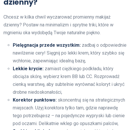
dzienny?
Chcesz w kilka chwil wyczarować promienny makijaż
dzienny? Postaw na minimalizm i sprytne triki, które w
mgnieniu oka wydobędą Twoje naturalne piękno.
Pielęgnacja przede wszystkim:
zadbaj o odpowiednie
nawilżenie cery! Sięgnij po lekki krem, który szybko się
wchłonie, zapewniając idealną bazę,
Lekkie krycie:
zamiast ciężkiego podkładu, który
obciąża skórę, wybierz krem BB lub CC. Rozprowadź
cienką warstwę, aby subtelnie wyrównać koloryt i ukryć
drobne niedoskonałości,
Korektor punktowo:
skoncentruj się na strategicznych
miejscach. Użyj korektora tylko tam, gdzie naprawdę
tego potrzebujesz – na pojedyncze wypryski lub cienie
pod oczami. Delikatnie wklep go opuszkami palców,