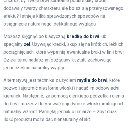
Chcesz, by Twoje brwi subtelnie podkreślały urodę i
dodawały twarzy charakteru, ale boisz się przerysowanego
efektu? Istnieje kilka sprawdzonych sposobów na
osiągnięcie naturalnego, delikatnego wyglądu.
Możesz sięgnąć po klasyczną
kredkę do brwi
lub
specjalny
żel
. Używając kredki, skup się na krótkich, lekkich
pociągnięciach, które wypełnią ewentualne braki w linii brwi.
Dzięki temu nadasz im pożądany kształt, zachowując
jednocześnie naturalny wygląd.
Alternatywą jest technika z użyciem
mydła do brwi
, które
pozwoli ujarzmić niesforne włoski i nadać im odpowiedni
kierunek. Następnie, za pomocą cienkiego pędzelka i cienia
do brwi, możesz dorysować pojedyncze włoski, imitując ich
naturalny wzrost. Pamiętaj jednak o umiarze – zbyt duża
ilość produktu może dać nienaturalny efekt.