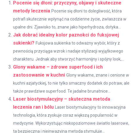
Pocenie się dłoni: przyczyny, objawy i skuteczne
metody leczenia
Pocenie się dłoni to dolegliwość, która
potrafi skutecznie wpłynąć na codzienne życie, zwłaszcza w
upalne dni. Zjawisko to, znane jako hiperhydroza, dotyka...
Jak dobrać idealny kolor paznokci do fuksjowej
sukienki?
Fuksjowa sukienka to odważny wybór, który z
pewnością przyciąga wzrok i nadaje stylizacji wyjątkowego
charakteru. Jednak aby stworzyć harmonijny i spójny look,...
Glony wakame – zdrowe superfood i ich
zastosowanie w kuchni
Glony wakame, znane i cenione w
kuchni azjatyckiej, to nie tylko smaczny dodatek do potraw, ale
także prawdziwe superfood. Te jadalne brunatnice...
Laser biostymulacyjny – skuteczna metoda
leczenia ran i bólu
Laser biostymulacyjny to innowacyjna
technologia, która zyskuje coraz większą popularność w
medycynie. Wykorzystując niskopoziomowe światło laserowe,
ta bezpieczna i nieinwazyjna metoda stymuluje...