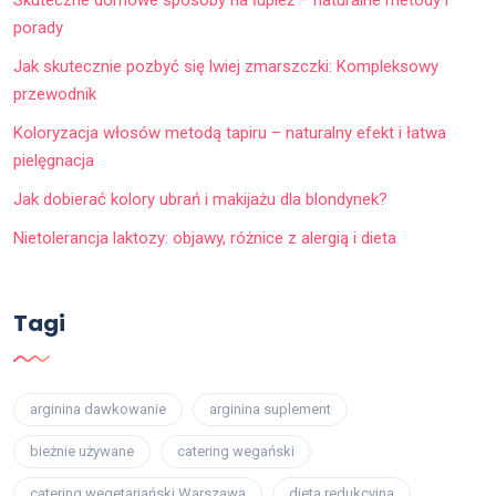
Skuteczne domowe sposoby na łupież – naturalne metody i
porady
Jak skutecznie pozbyć się lwiej zmarszczki: Kompleksowy
przewodnik
Koloryzacja włosów metodą tapiru – naturalny efekt i łatwa
pielęgnacja
Jak dobierać kolory ubrań i makijażu dla blondynek?
Nietolerancja laktozy: objawy, różnice z alergią i dieta
Tagi
arginina dawkowanie
arginina suplement
bieżnie używane
catering wegański
catering wegetariański Warszawa
dieta redukcyjna