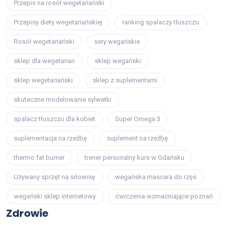
Przepis na rosół wegetariański
Przepisy diety wegetariańskiej
ranking spalaczy tłuszczu
Rosół wegetariański
sery wegańskie
sklep dla wegetarian
sklep wegański
sklep wegetariański
sklep z suplementami
skuteczne modelowanie sylwetki
spalacz tłuszczu dla kobiet
Super Omega 3
suplementacja na rzeźbę
suplement na rzeźbę
thermo fat burner
trener personalny kurs w Gdańsku
Używany sprzęt na siłownię
wegańska mascara do rzęs
wegański sklep internetowy
ćwiczenia wzmacniające poznań
Zdrowie