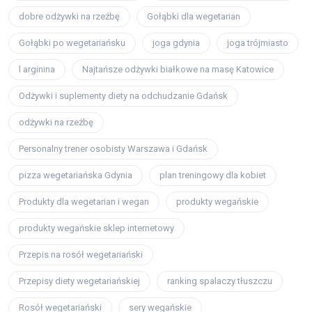
dobre odżywki na rzeźbę
Gołąbki dla wegetarian
Gołąbki po wegetariańsku
joga gdynia
joga trójmiasto
l arginina
Najtańsze odżywki białkowe na masę Katowice
Odżywki i suplementy diety na odchudzanie Gdańsk
odżywki na rzeźbę
Personalny trener osobisty Warszawa i Gdańsk
pizza wegetariańska Gdynia
plan treningowy dla kobiet
Produkty dla wegetarian i wegan
produkty wegańskie
produkty wegańskie sklep internetowy
Przepis na rosół wegetariański
Przepisy diety wegetariańskiej
ranking spalaczy tłuszczu
Rosół wegetariański
sery wegańskie