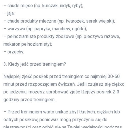
– chude mięso (np. kurczak, indyk, ryby);
– jaja;
– chude produkty mleczne (np. twarożek, serek wiejski);
– warzywa (np. papryka, marchew, ogórki);
– pełnoziarniste produkty zbożowe (np. pieczywo razowe,
makaron pełnoziarnisty);
– orzechy.
3. Kiedy jeść przed treningiem?
Najlepiej zjeść posiłek przed treningiem co najmniej 30-60
minut przed rozpoczęciem ćwiczeń. Jeśli czujesz się ciężko
po jedzeniu, możesz spróbować zjeść lżejszy posiłek 2-3
godziny przed treningiem.
– Przed treningiem warto unikać zbyt tłustych, ciężkich lub
ostrych posiłków, ponieważ mogą przyczynić się do
niestrawności oraz odbić się na Twojej wydajności podczas