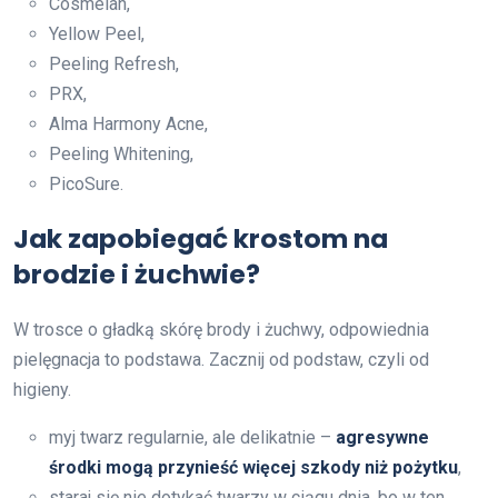
Cosmelan,
Yellow Peel,
Peeling Refresh,
PRX,
Alma Harmony Acne,
Peeling Whitening,
PicoSure.
Jak zapobiegać krostom na
brodzie i żuchwie?
W trosce o gładką skórę brody i żuchwy, odpowiednia
pielęgnacja to podstawa. Zacznij od podstaw, czyli od
higieny.
myj twarz regularnie, ale delikatnie –
agresywne
środki mogą przynieść więcej szkody niż pożytku
,
staraj się nie dotykać twarzy w ciągu dnia, bo w ten