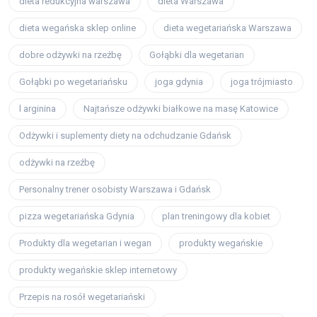
dieta redukcyjna warszawa
dieta Warszawa
dieta wegańska sklep online
dieta wegetariańska Warszawa
dobre odżywki na rzeźbę
Gołąbki dla wegetarian
Gołąbki po wegetariańsku
joga gdynia
joga trójmiasto
l arginina
Najtańsze odżywki białkowe na masę Katowice
Odżywki i suplementy diety na odchudzanie Gdańsk
odżywki na rzeźbę
Personalny trener osobisty Warszawa i Gdańsk
pizza wegetariańska Gdynia
plan treningowy dla kobiet
Produkty dla wegetarian i wegan
produkty wegańskie
produkty wegańskie sklep internetowy
Przepis na rosół wegetariański