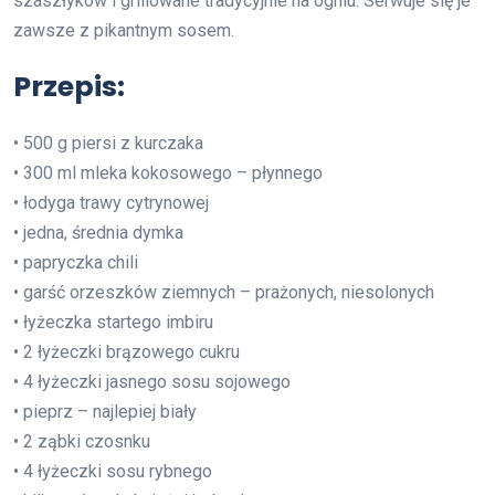
szaszłyków i grillowane tradycyjnie na ogniu. Serwuje się je
zawsze z pikantnym sosem.
Przepis:
• 500 g piersi z kurczaka
• 300 ml mleka kokosowego – płynnego
• łodyga trawy cytrynowej
• jedna, średnia dymka
• papryczka chili
• garść orzeszków ziemnych – prażonych, niesolonych
• łyżeczka startego imbiru
• 2 łyżeczki brązowego cukru
• 4 łyżeczki jasnego sosu sojowego
• pieprz – najlepiej biały
• 2 ząbki czosnku
• 4 łyżeczki sosu rybnego