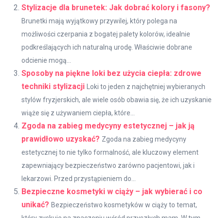
Stylizacje dla brunetek: Jak dobrać kolory i fasony?
Brunetki mają wyjątkowy przywilej, który polega na
możliwości czerpania z bogatej palety kolorów, idealnie
podkreślających ich naturalną urodę. Właściwie dobrane
odcienie mogą...
Sposoby na piękne loki bez użycia ciepła: zdrowe
techniki stylizacji
Loki to jeden z najchętniej wybieranych
stylów fryzjerskich, ale wiele osób obawia się, że ich uzyskanie
wiąże się z używaniem ciepła, które...
Zgoda na zabieg medycyny estetycznej – jak ją
prawidłowo uzyskać?
Zgoda na zabieg medycyny
estetycznej to nie tylko formalność, ale kluczowy element
zapewniający bezpieczeństwo zarówno pacjentowi, jak i
lekarzowi. Przed przystąpieniem do...
Bezpieczne kosmetyki w ciąży – jak wybierać i co
unikać?
Bezpieczeństwo kosmetyków w ciąży to temat,
który zyskuje na znaczeniu wśród przyszłych mam. W tym