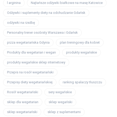
l arginina
Najtańsze odżywki białkowe na masę Katowice
Odżywki i suplementy diety na odchudzanie Gdańsk
odżywki na rzeźbę
Personalny trener osobisty Warszawa i Gdańsk
pizza wegetariańska Gdynia
plan treningowy dla kobiet
Produkty dla wegetarian i wegan
produkty wegańskie
produkty wegańskie sklep internetowy
Przepis na rosół wegetariański
Przepisy diety wegetariańskiej
ranking spalaczy tłuszczu
Rosół wegetariański
sery wegańskie
sklep dla wegetarian
sklep wegański
sklep wegetariański
sklep z suplementami