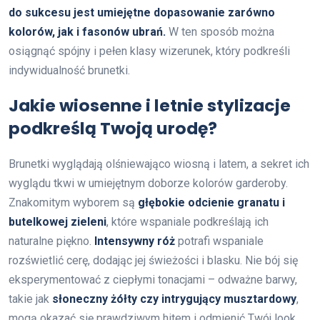
do sukcesu jest umiejętne dopasowanie zarówno
kolorów, jak i fasonów ubrań.
W ten sposób można
osiągnąć spójny i pełen klasy wizerunek, który podkreśli
indywidualność brunetki.
Jakie wiosenne i letnie stylizacje
podkreślą Twoją urodę?
Brunetki wyglądają olśniewająco wiosną i latem, a sekret ich
wyglądu tkwi w umiejętnym doborze kolorów garderoby.
Znakomitym wyborem są
głębokie odcienie granatu i
butelkowej zieleni
, które wspaniale podkreślają ich
naturalne piękno.
Intensywny róż
potrafi wspaniale
rozświetlić cerę, dodając jej świeżości i blasku. Nie bój się
eksperymentować z ciepłymi tonacjami – odważne barwy,
takie jak
słoneczny żółty czy intrygujący musztardowy
,
mogą okazać się prawdziwym hitem i odmienić Twój look.