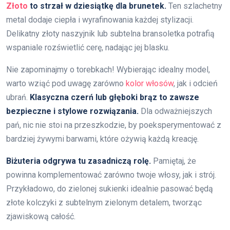
Złoto
to strzał w dziesiątkę dla brunetek.
Ten szlachetny
metal dodaje ciepła i wyrafinowania każdej stylizacji.
Delikatny złoty naszyjnik lub subtelna bransoletka potrafią
wspaniale rozświetlić cerę, nadając jej blasku.
Nie zapominajmy o torebkach! Wybierając idealny model,
warto wziąć pod uwagę zarówno
kolor włosów
, jak i odcień
ubrań.
Klasyczna czerń lub głęboki brąz to zawsze
bezpieczne i stylowe rozwiązania.
Dla odważniejszych
pań, nic nie stoi na przeszkodzie, by poeksperymentować z
bardziej żywymi barwami, które ożywią każdą kreację.
Biżuteria odgrywa tu zasadniczą rolę.
Pamiętaj, że
powinna komplementować zarówno twoje włosy, jak i strój.
Przykładowo, do zielonej sukienki idealnie pasować będą
złote kolczyki z subtelnym zielonym detalem, tworząc
zjawiskową całość.