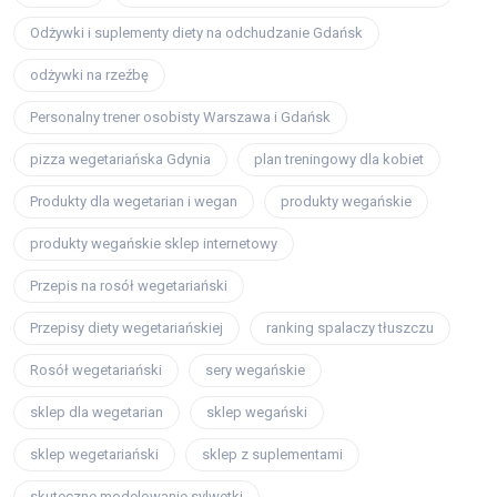
Odżywki i suplementy diety na odchudzanie Gdańsk
odżywki na rzeźbę
Personalny trener osobisty Warszawa i Gdańsk
pizza wegetariańska Gdynia
plan treningowy dla kobiet
Produkty dla wegetarian i wegan
produkty wegańskie
produkty wegańskie sklep internetowy
Przepis na rosół wegetariański
Przepisy diety wegetariańskiej
ranking spalaczy tłuszczu
Rosół wegetariański
sery wegańskie
sklep dla wegetarian
sklep wegański
sklep wegetariański
sklep z suplementami
skuteczne modelowanie sylwetki