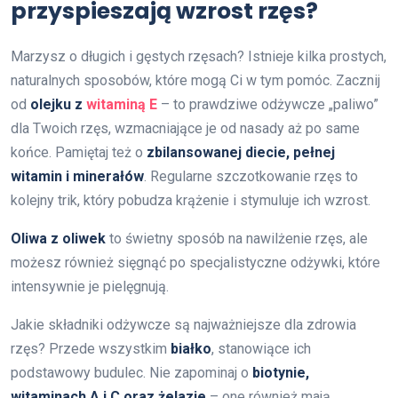
przyspieszają wzrost rzęs?
Marzysz o długich i gęstych rzęsach? Istnieje kilka prostych,
naturalnych sposobów, które mogą Ci w tym pomóc. Zacznij
od
olejku z
witaminą E
– to prawdziwe odżywcze „paliwo”
dla Twoich rzęs, wzmacniające je od nasady aż po same
końce. Pamiętaj też o
zbilansowanej diecie, pełnej
witamin i minerałów
. Regularne szczotkowanie rzęs to
kolejny trik, który pobudza krążenie i stymuluje ich wzrost.
Oliwa z oliwek
to świetny sposób na nawilżenie rzęs, ale
możesz również sięgnąć po specjalistyczne odżywki, które
intensywnie je pielęgnują.
Jakie składniki odżywcze są najważniejsze dla zdrowia
rzęs? Przede wszystkim
białko
, stanowiące ich
podstawowy budulec. Nie zapominaj o
biotynie,
witaminach A i C oraz żelazie
– one również mają