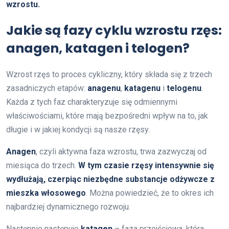
wzrostu.
Jakie są fazy cyklu wzrostu rzęs:
anagen, katagen i telogen?
Wzrost rzęs to proces cykliczny, który składa się z trzech
zasadniczych etapów:
anagenu
,
katagenu
i
telogenu
.
Każda z tych faz charakteryzuje się odmiennymi
właściwościami, które mają bezpośredni wpływ na to, jak
długie i w jakiej kondycji są nasze rzęsy.
Anagen
, czyli aktywna faza wzrostu, trwa zazwyczaj od
miesiąca do trzech.
W tym czasie rzęsy intensywnie się
wydłużają, czerpiąc niezbędne substancje odżywcze z
mieszka włosowego
. Można powiedzieć, że to okres ich
najbardziej dynamicznego rozwoju.
Następnie następuje
katagen
– faza przejściowa, która