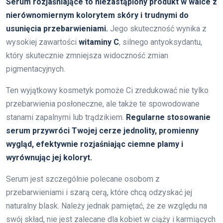
Serum rozjaśniające to niezastąpiony produkt w walce z
nierównomiernym kolorytem skóry i trudnymi do
usunięcia przebarwieniami.
Jego skuteczność wynika z
wysokiej zawartości
witaminy C
, silnego antyoksydantu,
który skutecznie zmniejsza widoczność zmian
pigmentacyjnych.
Ten wyjątkowy kosmetyk pomoże Ci zredukować nie tylko
przebarwienia posłoneczne, ale także te spowodowane
stanami zapalnymi lub trądzikiem.
Regularne stosowanie
serum przywróci Twojej cerze jednolity, promienny
wygląd, efektywnie rozjaśniając ciemne plamy i
wyrównując jej koloryt.
Serum jest szczególnie polecane osobom z
przebarwieniami i szarą cerą, które chcą odzyskać jej
naturalny blask. Należy jednak pamiętać, że ze względu na
swój skład, nie jest zalecane dla kobiet w ciąży i karmiących