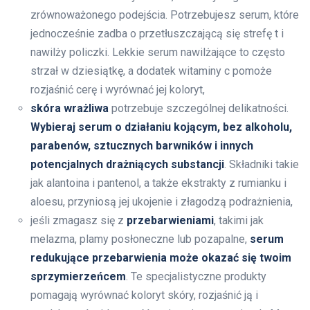
zrównoważonego podejścia. Potrzebujesz serum, które
jednocześnie zadba o przetłuszczającą się strefę t i
nawilży policzki. Lekkie serum nawilżające to często
strzał w dziesiątkę, a dodatek witaminy c pomoże
rozjaśnić cerę i wyrównać jej koloryt,
skóra wrażliwa
potrzebuje szczególnej delikatności.
Wybieraj serum o działaniu kojącym, bez alkoholu,
parabenów, sztucznych barwników i innych
potencjalnych drażniących substancji
. Składniki takie
jak alantoina i pantenol, a także ekstrakty z rumianku i
aloesu, przyniosą jej ukojenie i złagodzą podrażnienia,
jeśli zmagasz się z
przebarwieniami
, takimi jak
melazma, plamy posłoneczne lub pozapalne,
serum
redukujące przebarwienia może okazać się twoim
sprzymierzeńcem
. Te specjalistyczne produkty
pomagają wyrównać koloryt skóry, rozjaśnić ją i