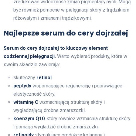
zredukować widoczność zmian pigmentacyjnych. Mogą
być również pomocne w pielęgnacji skóry z trądzikiem
różowatym i zmianami trądzikowymi.
Najlepsze serum do cery dojrzałej
Serum do cery dojrzałej to kluczowy element
codziennej pielęgnacji.
Warto wybierać produkty, które w
swoim składzie zawierają:
skuteczny
retinol
,
peptydy
wspomagające regenerację i poprawiające
elastyczność skóry,
witaminę C
wzmacniającą strukturę skóry i
wygładzającą drobne zmarszczki,
koenzym Q10
, który również wzmacnia strukturę skóry
i pomaga wygładzić drobne zmarszczki,
retinoidy
stymulujące produkcję kolagenu i