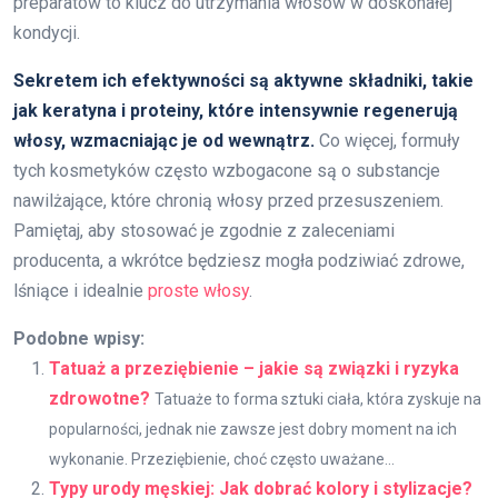
preparatów to klucz do utrzymania włosów w doskonałej
kondycji.
Sekretem ich efektywności są aktywne składniki, takie
jak keratyna i proteiny, które intensywnie regenerują
włosy, wzmacniając je od wewnątrz.
Co więcej, formuły
tych kosmetyków często wzbogacone są o substancje
nawilżające, które chronią włosy przed przesuszeniem.
Pamiętaj, aby stosować je zgodnie z zaleceniami
producenta, a wkrótce będziesz mogła podziwiać zdrowe,
lśniące i idealnie
proste włosy
.
Podobne wpisy:
Tatuaż a przeziębienie – jakie są związki i ryzyka
zdrowotne?
Tatuaże to forma sztuki ciała, która zyskuje na
popularności, jednak nie zawsze jest dobry moment na ich
wykonanie. Przeziębienie, choć często uważane...
Typy urody męskiej: Jak dobrać kolory i stylizacje?