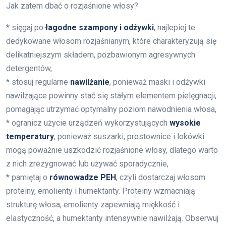
Jak zatem dbać o rozjaśnione włosy?
* sięgaj po
łagodne szampony i odżywki
, najlepiej te
dedykowane włosom rozjaśnianym, które charakteryzują się
delikatniejszym składem, pozbawionym agresywnych
detergentów,
* stosuj regularne
nawilżanie
, ponieważ maski i odżywki
nawilżające powinny stać się stałym elementem pielęgnacji,
pomagając utrzymać optymalny poziom nawodnienia włosa,
* ogranicz użycie urządzeń wykorzystujących
wysokie
temperatury
, ponieważ suszarki, prostownice i lokówki
mogą poważnie uszkodzić rozjaśnione włosy, dlatego warto
z nich zrezygnować lub używać sporadycznie,
* pamiętaj o
równowadze PEH
, czyli dostarczaj włosom
proteiny, emolienty i humektanty. Proteiny wzmacniają
strukturę włosa, emolienty zapewniają miękkość i
elastyczność, a humektanty intensywnie nawilżają. Obserwuj