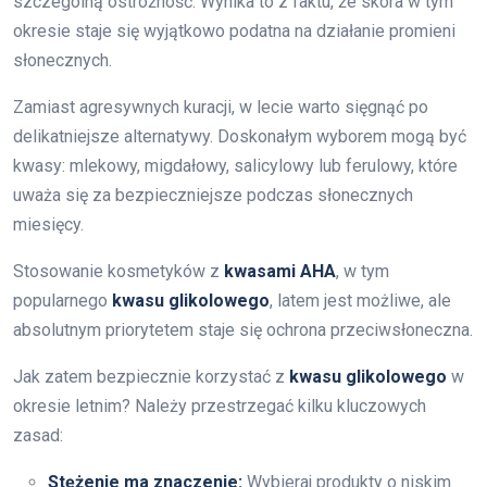
szczególną ostrożność. Wynika to z faktu, że skóra w tym
okresie staje się wyjątkowo podatna na działanie promieni
słonecznych.
Zamiast agresywnych kuracji, w lecie warto sięgnąć po
delikatniejsze alternatywy. Doskonałym wyborem mogą być
kwasy: mlekowy, migdałowy, salicylowy lub ferulowy, które
uważa się za bezpieczniejsze podczas słonecznych
miesięcy.
Stosowanie kosmetyków z
kwasami AHA
, w tym
popularnego
kwasu glikolowego
, latem jest możliwe, ale
absolutnym priorytetem staje się ochrona przeciwsłoneczna.
Jak zatem bezpiecznie korzystać z
kwasu glikolowego
w
okresie letnim? Należy przestrzegać kilku kluczowych
zasad:
Stężenie ma znaczenie:
Wybieraj produkty o niskim