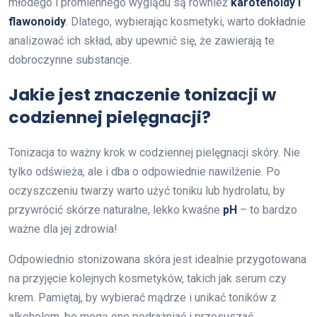
młodego i promiennego wyglądu są również
karotenoidy i
flawonoidy
. Dlatego, wybierając kosmetyki, warto dokładnie
analizować ich skład, aby upewnić się, że zawierają te
dobroczynne substancje.
Jakie jest znaczenie tonizacji w
codziennej pielęgnacji?
Tonizacja to ważny krok w codziennej pielęgnacji skóry. Nie
tylko odświeża, ale i dba o odpowiednie nawilżenie. Po
oczyszczeniu twarzy warto użyć toniku lub hydrolatu, by
przywrócić skórze naturalne, lekko kwaśne
pH
– to bardzo
ważne dla jej zdrowia!
Odpowiednio stonizowana skóra jest idealnie przygotowana
na przyjęcie kolejnych kosmetyków, takich jak serum czy
krem. Pamiętaj, by wybierać mądrze i unikać toników z
alkoholem, bo mogą one podrażniać i przesuszać.