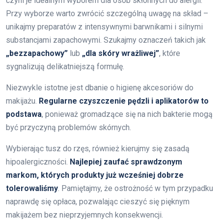
czyni je idealnym wyborem dla osób skłonnych do alergii.
Przy wyborze warto zwrócić szczególną uwagę na skład –
unikajmy preparatów z intensywnymi barwnikami i silnymi
substancjami zapachowymi. Szukajmy oznaczeń takich jak
„bezzapachowy”
lub
„dla skóry wrażliwej”
, które
sygnalizują delikatniejszą formułę.
Niezwykle istotne jest dbanie o higienę akcesoriów do
makijażu.
Regularne czyszczenie pędzli i aplikatorów to
podstawa
, ponieważ gromadzące się na nich bakterie mogą
być przyczyną problemów skórnych.
Wybierając tusz do rzęs, również kierujmy się zasadą
hipoalergiczności.
Najlepiej zaufać sprawdzonym
markom, których produkty już wcześniej dobrze
tolerowaliśmy
. Pamiętajmy, że ostrożność w tym przypadku
naprawdę się opłaca, pozwalając cieszyć się pięknym
makijażem bez nieprzyjemnych konsekwencji.