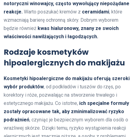
notoryczni winowajcy, często wywołujący niepożądane
reakcje.
Warto poszukać kremów z
ceramidami
, które
wzmacniają barierę ochronną skóry. Dobrym wyborem
będzie również
kwas hialuronowy, znany ze swoich
właściwości nawilżających i łagodzących.
Rodzaje kosmetyków
hipoalergicznych do makijażu
Kosmetyki hipoalergiczne do makijażu oferują szeroki
wybór produktów
, od podkładów i tuszów do rzęs, po
korektory i róże, pozwalając na stworzenie trwałego i
estetycznego makijażu. Co istotne,
ich specjalne formuły
zostały opracowane tak, aby zminimalizować ryzyko
podrażnień
, czyniąc je bezpiecznym wyborem dla osób o
wrażliwej skórze. Dzięki temu, ryzyko wystąpienia reakcji
alergicznych jest znacznie niższe, a osoby z problemami