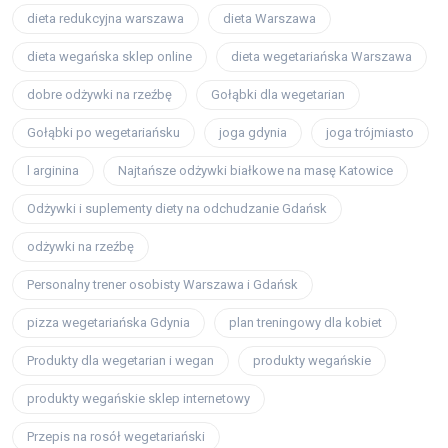
dieta redukcyjna warszawa
dieta Warszawa
dieta wegańska sklep online
dieta wegetariańska Warszawa
dobre odżywki na rzeźbę
Gołąbki dla wegetarian
Gołąbki po wegetariańsku
joga gdynia
joga trójmiasto
l arginina
Najtańsze odżywki białkowe na masę Katowice
Odżywki i suplementy diety na odchudzanie Gdańsk
odżywki na rzeźbę
Personalny trener osobisty Warszawa i Gdańsk
pizza wegetariańska Gdynia
plan treningowy dla kobiet
Produkty dla wegetarian i wegan
produkty wegańskie
produkty wegańskie sklep internetowy
Przepis na rosół wegetariański