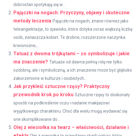
dobrostan spotykają się w...
Pajączki na nogach: Przyczyny, objawy i skuteczne
metody leczenia
Pajączki na nogach, znane również jako
teleangiektazje, to zjawisko, które dotyka coraz większą liczbę
osób, zwłaszcza kobiet. Te drobne, rozszerzone naczynka
krwionośne,...
Tatuaż z dwoma trójkątami – co symbolizuje i jakie
ma znaczenie?
Tatuaże od dawna pełnią rolę nie tylko
ozdobną, ale i symboliczną, a ich znaczenie może być głęboko
zakorzenione w kulturze i osobistych...
Jak przykleić sztuczne rzęsy? Praktyczny
przewodnik krok po kroku
Sztuczne rzęsy to doskonały
sposób na podkreślenie oczu i nadanie makijażowi
wyjątkowego charakteru. Choć dla wielu mogą wydawać się
one skomplikowane do...
Olej z wiesiołka na twarz – właściwości, działanie i
efekty
Olej z wiesiołka to prawdziwy skarb natury, który