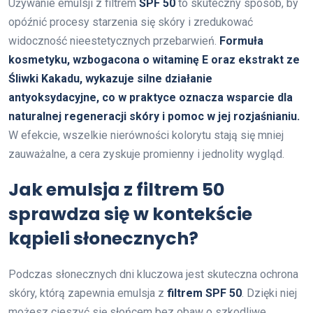
Używanie emulsji z filtrem
SPF 50
to skuteczny sposób, by
opóźnić procesy starzenia się skóry i zredukować
widoczność nieestetycznych przebarwień.
Formuła
kosmetyku, wzbogacona o witaminę E oraz ekstrakt ze
Śliwki Kakadu, wykazuje silne działanie
antyoksydacyjne, co w praktyce oznacza wsparcie dla
naturalnej regeneracji skóry i pomoc w jej rozjaśnianiu.
W efekcie, wszelkie nierówności kolorytu stają się mniej
zauważalne, a cera zyskuje promienny i jednolity wygląd.
Jak emulsja z filtrem 50
sprawdza się w kontekście
kąpieli słonecznych?
Podczas słonecznych dni kluczowa jest skuteczna ochrona
skóry, którą zapewnia emulsja z
filtrem SPF 50
. Dzięki niej
możesz cieszyć się słońcem bez obaw o szkodliwe