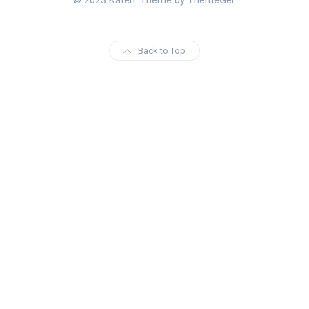
© 2023 Katen. Theme by ThemeGer.
Back to Top