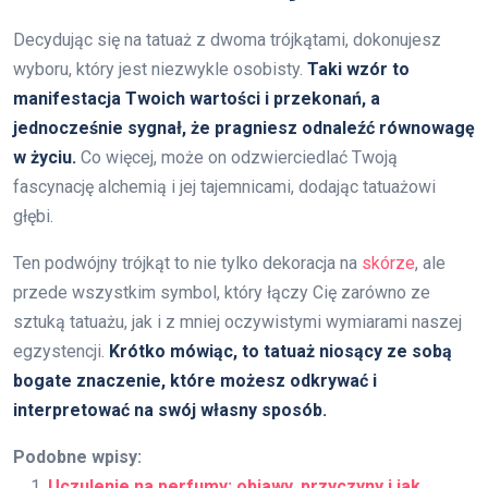
Decydując się na tatuaż z dwoma trójkątami, dokonujesz
wyboru, który jest niezwykle osobisty.
Taki wzór to
manifestacja Twoich wartości i przekonań, a
jednocześnie sygnał, że pragniesz odnaleźć równowagę
w życiu.
Co więcej, może on odzwierciedlać Twoją
fascynację alchemią i jej tajemnicami, dodając tatuażowi
głębi.
Ten podwójny trójkąt to nie tylko dekoracja na
skórze
, ale
przede wszystkim symbol, który łączy Cię zarówno ze
sztuką tatuażu, jak i z mniej oczywistymi wymiarami naszej
egzystencji.
Krótko mówiąc, to tatuaż niosący ze sobą
bogate znaczenie, które możesz odkrywać i
interpretować na swój własny sposób.
Podobne wpisy:
Uczulenie na perfumy: objawy, przyczyny i jak