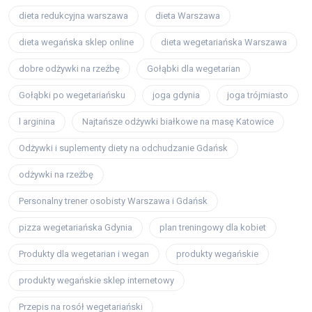
dieta redukcyjna warszawa
dieta Warszawa
dieta wegańska sklep online
dieta wegetariańska Warszawa
dobre odżywki na rzeźbę
Gołąbki dla wegetarian
Gołąbki po wegetariańsku
joga gdynia
joga trójmiasto
l arginina
Najtańsze odżywki białkowe na masę Katowice
Odżywki i suplementy diety na odchudzanie Gdańsk
odżywki na rzeźbę
Personalny trener osobisty Warszawa i Gdańsk
pizza wegetariańska Gdynia
plan treningowy dla kobiet
Produkty dla wegetarian i wegan
produkty wegańskie
produkty wegańskie sklep internetowy
Przepis na rosół wegetariański