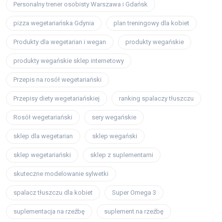
Personalny trener osobisty Warszawa i Gdańsk
pizza wegetariańska Gdynia
plan treningowy dla kobiet
Produkty dla wegetarian i wegan
produkty wegańskie
produkty wegańskie sklep internetowy
Przepis na rosół wegetariański
Przepisy diety wegetariańskiej
ranking spalaczy tłuszczu
Rosół wegetariański
sery wegańskie
sklep dla wegetarian
sklep wegański
sklep wegetariański
sklep z suplementami
skuteczne modelowanie sylwetki
spalacz tłuszczu dla kobiet
Super Omega 3
suplementacja na rzeźbę
suplement na rzeźbę