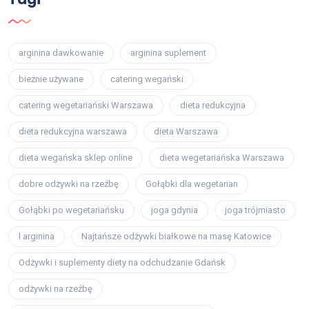
arginina dawkowanie
arginina suplement
bieżnie używane
catering wegański
catering wegetariański Warszawa
dieta redukcyjna
dieta redukcyjna warszawa
dieta Warszawa
dieta wegańska sklep online
dieta wegetariańska Warszawa
dobre odżywki na rzeźbę
Gołąbki dla wegetarian
Gołąbki po wegetariańsku
joga gdynia
joga trójmiasto
l arginina
Najtańsze odżywki białkowe na masę Katowice
Odżywki i suplementy diety na odchudzanie Gdańsk
odżywki na rzeźbę