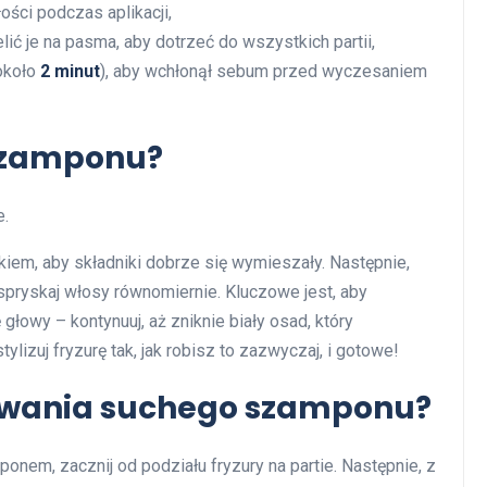
ści podczas aplikacji,
elić je na pasma, aby dotrzeć do wszystkich partii,
około
2 minut
), aby wchłonął sebum przed wyczesaniem
szamponu?
e.
iem, aby składniki dobrze się wymieszały. Następnie,
spryskaj włosy równomiernie. Kluczowe jest, aby
łowy – kontynuuj, aż zniknie biały osad, który
izuj fryzurę tak, jak robisz to zazwyczaj, i gotowe!
sowania suchego szamponu?
em, zacznij od podziału fryzury na partie. Następnie, z