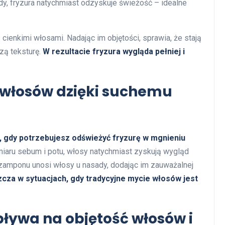
y, fryzura natychmiast odzyskuje świeżość – idealne
cienkimi włosami. Nadając im objętości, sprawia, że stają
szą teksturę.
W rezultacie fryzura wygląda pełniej i
e włosów dzięki suchemu
 gdy potrzebujesz odświeżyć fryzurę w mgnieniu
miaru sebum i potu, włosy natychmiast zyskują wygląd
szamponu unosi włosy u nasady, dodając im zauważalnej
cza w sytuacjach, gdy tradycyjne mycie włosów jest
ływa na objętość włosów i