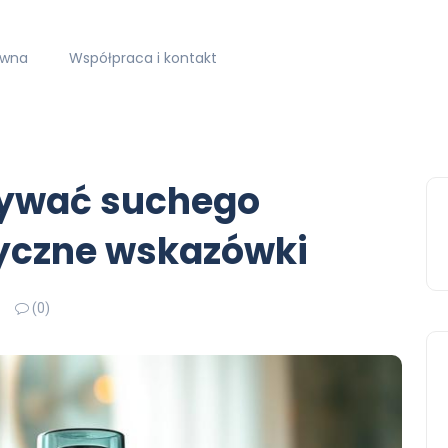
ówna
Współpraca i kontakt
żywać suchego
yczne wskazówki
(0)