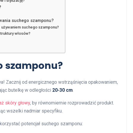
 i stylizację?
?
sowania suchego szamponu?
e z używaniem suchego szamponu?
truktury włosów?
o szamponu?
wa! Zacznij od energicznego wstrząśnięcia opakowaniem,
ając butelkę w odległości
20-30 cm
.
ż skóry głowy
, by równomiernie rozprowadzić produkt.
ąc wszelki nadmiar specyfiku.
 wykorzystać potencjał suchego szamponu: