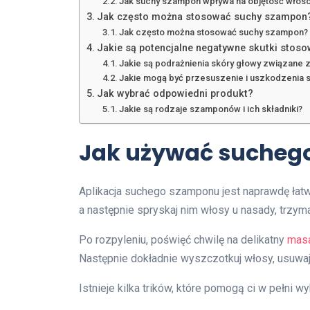
Jak suchy szampon wpływa na objętość włosów
Jak często można stosować suchy szampon
Jak często można stosować suchy szampon?
Jakie są potencjalne negatywne skutki sto
Jakie są podrażnienia skóry głowy związan
Jakie mogą być przesuszenie i uszkodzenia s
Jak wybrać odpowiedni produkt?
Jakie są rodzaje szamponów i ich składniki?
Jak używać sucheg
Aplikacja suchego szamponu jest naprawdę łat
a następnie spryskaj nim włosy u nasady, trzym
Po rozpyleniu, poświęć chwilę na delikatny
masa
Następnie dokładnie wyszczotkuj włosy, usuwaj
Istnieje kilka trików, które pomogą ci w pełni