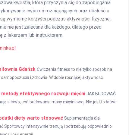
uczowa kwestia, która przyczynia się do zapobiegania
wykonywanie ćwiczeń rozciągających oraz dbałość o
są wymierne korzyści podczas aktywności fizycznej.
ie nie jest zalecane dla każdego, dlatego przed
 z lekarzem lub instruktorem.
inka.pl
 siłownia Gdańsk
Ćwiczenia fitness to nie tylko sposób na
o samopoczucia i zdrowia. W dobie rosnącej aktywności
i metody efektywnego rozwoju mięśni
JAK BUDOWAĆ
ą siłowo, jest budowanie masy mięśniowej. Nie jest to łatwe
odatki diety warto stosować
Suplementacja dla
ć Sportowcy intensywnie trenują i potrzebują odpowiednio
ącą ilość energii...