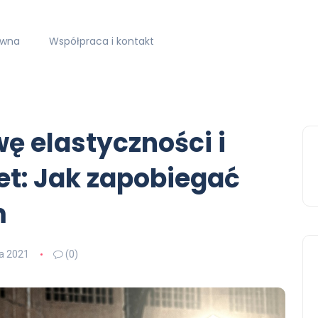
ówna
Współpraca i kontakt
ę elastyczności i
et: Jak zapobiegać
m
ia 2021
(0)