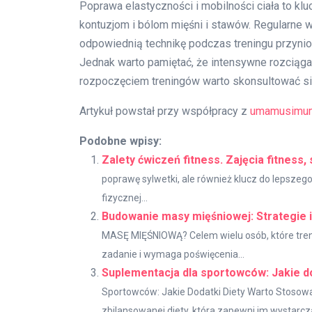
Poprawa elastyczności i mobilności ciała to kl
kontuzjom i bólom mięśni i stawów. Regularne 
odpowiednią technikę podczas treningu przynio
Jednak warto pamiętać, że intensywne rozciągan
rozpoczęciem treningów warto skonsultować się
Artykuł powstał przy współpracy z
umamusimum
Podobne wpisy:
Zalety ćwiczeń fitness. Zajęcia fitness,
poprawę sylwetki, ale również klucz do lepszeg
fizycznej...
Budowanie masy mięśniowej: Strategie 
MASĘ MIĘŚNIOWĄ? Celem wielu osób, które trenuj
zadanie i wymaga poświęcenia...
Suplementacja dla sportowców: Jakie d
Sportowców: Jakie Dodatki Diety Warto Stosowa
zbilansowanej diety, która zapewni im wystarczaj