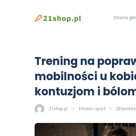
Strona gł
Trening na popraw
mobilności u kobi
kontuzjom i bólo
21shop.pl
Fitness i sport
28 kwietn