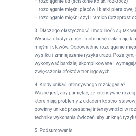
– rozciąganie ud (ściskanie kolan, rozkrocz)
– rozciąganie mięśni pleców i klatki piersiowej (
– rozciąganie mięśni szyi i ramion (przeprost sz
3. Dlaczego elastyczność i mobilność są tak w
Wysoka elastyczność i mobilność ciała mają k
mięśni i stawów. Odpowiednie rozciąganie mięś
wysiłku i zmniejszenie ryzyka urazu. Poza tym,
wykonywać bardziej skomplikowane i wymagając
zwiększenia efektów treningowych.
4. Kiedy unikać intensywnego rozciągania?
Ważne jest, aby pamiętać, że intensywne rozcią
które mają problemy z układem kostno-stawowy
powinny unikać przesadnej intensywności w roz
technikę wykonania ćwiczeń, aby uniknąć ryzyka
5. Podsumowanie