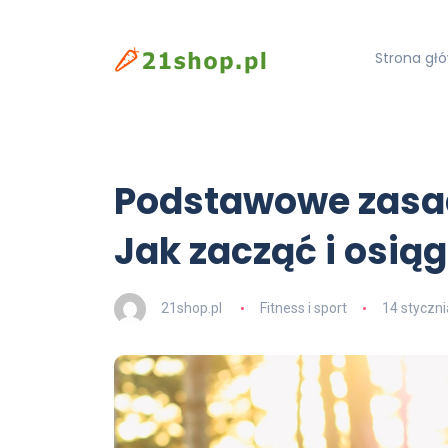
Strona gł
Podstawowe zasad
Jak zacząć i osią
21shop.pl
Fitness i sport
14 styczn