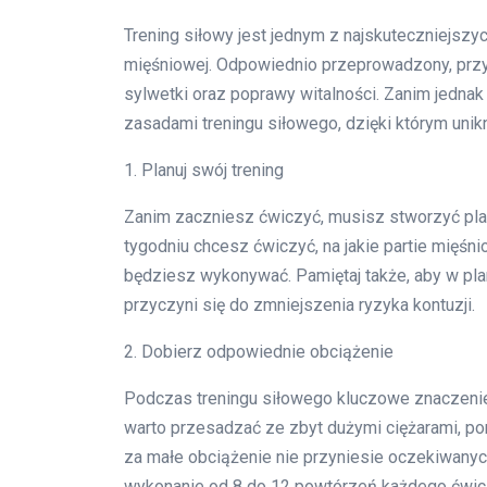
Trening siłowy jest jednym z najskuteczniejsz
mięśniowej. Odpowiednio przeprowadzony, przyn
sylwetki oraz poprawy witalności. Zanim jedna
zasadami treningu siłowego, dzięki którym unikn
1. Planuj swój trening
Zanim zaczniesz ćwiczyć, musisz stworzyć plan
tygodniu chcesz ćwiczyć, na jakie partie mięśn
będziesz wykonywać. Pamiętaj także, aby w pla
przyczyni się do zmniejszenia ryzyka kontuzji.
2. Dobierz odpowiednie obciążenie
Podczas treningu siłowego kluczowe znaczeni
warto przesadzać ze zbyt dużymi ciężarami, pon
za małe obciążenie nie przyniesie oczekiwanych
wykonanie od 8 do 12 powtórzeń każdego ćwic