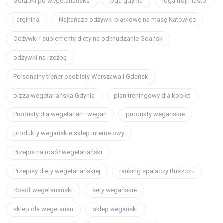
Gołąbki po wegetariańsku
joga gdynia
joga trójmiasto
l arginina
Najtańsze odżywki białkowe na masę Katowice
Odżywki i suplementy diety na odchudzanie Gdańsk
odżywki na rzeźbę
Personalny trener osobisty Warszawa i Gdańsk
pizza wegetariańska Gdynia
plan treningowy dla kobiet
Produkty dla wegetarian i wegan
produkty wegańskie
produkty wegańskie sklep internetowy
Przepis na rosół wegetariański
Przepisy diety wegetariańskiej
ranking spalaczy tłuszczu
Rosół wegetariański
sery wegańskie
sklep dla wegetarian
sklep wegański