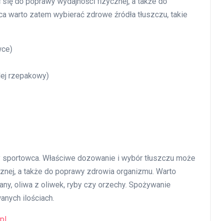
ię do poprawy wydajności fizycznej, a także do
ca warto zatem wybierać zdrowe źródła tłuszczu, takie
wce)
olej rzepakowy)
y sportowca. Właściwe dozowanie i wybór tłuszczu może
cznej, a także do poprawy zdrowia organizmu. Warto
iany, oliwa z oliwek, ryby czy orzechy. Spożywanie
anych ilościach.
pl