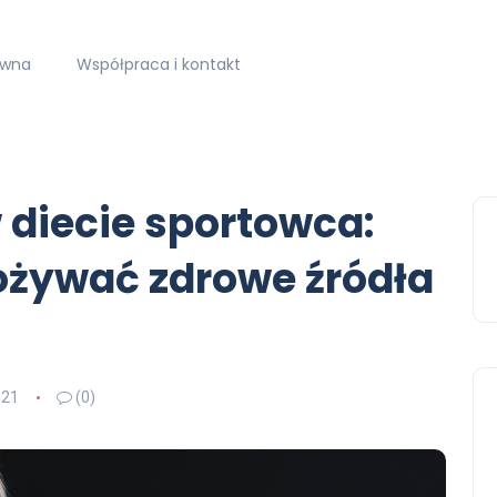
ówna
Współpraca i kontakt
 diecie sportowca:
ożywać zdrowe źródła
021
(0)