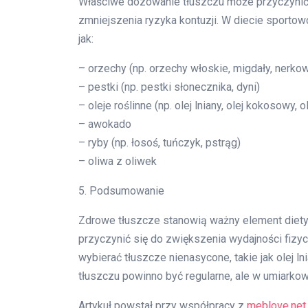
Właściwe dozowanie tłuszczu może przyczynić s
zmniejszenia ryzyka kontuzji. W diecie sportow
jak:
– orzechy (np. orzechy włoskie, migdały, nerko
– pestki (np. pestki słonecznika, dyni)
– oleje roślinne (np. olej lniany, olej kokosowy, 
– awokado
– ryby (np. łosoś, tuńczyk, pstrąg)
– oliwa z oliwek
5. Podsumowanie
Zdrowe tłuszcze stanowią ważny element diet
przyczynić się do zwiększenia wydajności fizy
wybierać tłuszcze nienasycone, takie jak olej ln
tłuszczu powinno być regularne, ale w umiarkow
Artykuł powstał przy współpracy z
meblove.net.