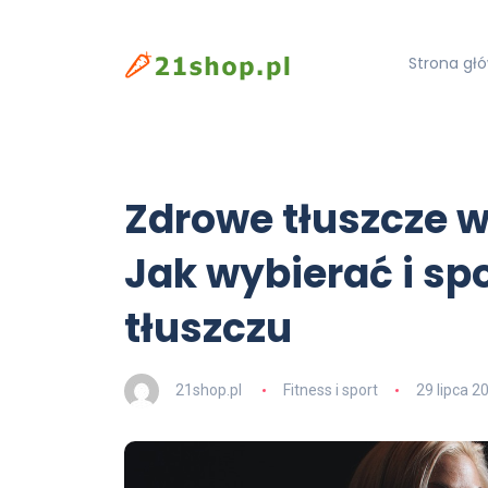
Strona gł
Zdrowe tłuszcze w
Jak wybierać i sp
tłuszczu
21shop.pl
Fitness i sport
29 lipca 2