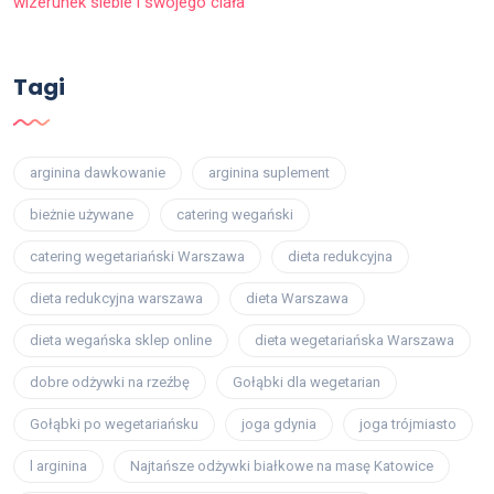
wizerunek siebie i swojego ciała
Tagi
arginina dawkowanie
arginina suplement
bieżnie używane
catering wegański
catering wegetariański Warszawa
dieta redukcyjna
dieta redukcyjna warszawa
dieta Warszawa
dieta wegańska sklep online
dieta wegetariańska Warszawa
dobre odżywki na rzeźbę
Gołąbki dla wegetarian
Gołąbki po wegetariańsku
joga gdynia
joga trójmiasto
l arginina
Najtańsze odżywki białkowe na masę Katowice