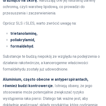
drażniąco na skórę.
Naruszają one jej naturalną barierę
ochronną, czyli warstwę lipidową, co prowadzi do
przesuszenia i zaczerwienienia.
Oprócz SLS i SLES, warto zwrócić uwagę na:
trietanolaminę,
poliakrylamid,
formaldehyd.
Substancje te budzą niepokój ze względu na podejrzenia o
działanie rakotwórcze, a kancerogenne właściwości
formaldehydu zostały już udowodnione.
Aluminium, często obecne w antyperspirantach,
również budzi kontrowersje.
Istnieją obawy, że jego
stosowanie może potencjalnie zwiększać ryzyko
wystąpienia raka piersi. Dlatego tak ważne jest, aby
dokładnie analizować składy produktów, które codziennie