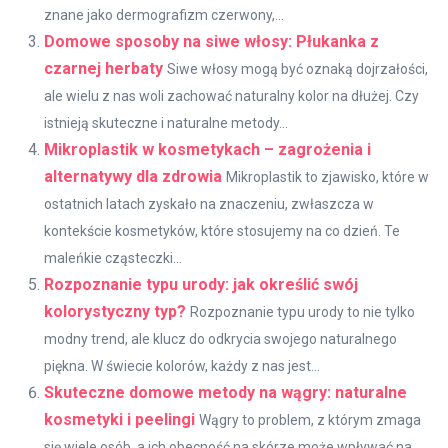
znane jako dermografizm czerwony,...
Domowe sposoby na siwe włosy: Płukanka z
czarnej herbaty
Siwe włosy mogą być oznaką dojrzałości,
ale wielu z nas woli zachować naturalny kolor na dłużej. Czy
istnieją skuteczne i naturalne metody...
Mikroplastik w kosmetykach – zagrożenia i
alternatywy dla zdrowia
Mikroplastik to zjawisko, które w
ostatnich latach zyskało na znaczeniu, zwłaszcza w
kontekście kosmetyków, które stosujemy na co dzień. Te
maleńkie cząsteczki...
Rozpoznanie typu urody: jak określić swój
kolorystyczny typ?
Rozpoznanie typu urody to nie tylko
modny trend, ale klucz do odkrycia swojego naturalnego
piękna. W świecie kolorów, każdy z nas jest...
Skuteczne domowe metody na wągry: naturalne
kosmetyki i peelingi
Wągry to problem, z którym zmaga
się wiele osób, a ich obecność na skórze może wpływać na