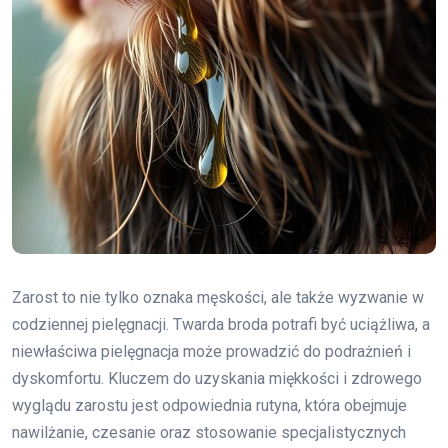
Zarost to nie tylko oznaka męskości, ale także wyzwanie w
codziennej pielęgnacji. Twarda broda potrafi być uciążliwa, a
niewłaściwa pielęgnacja może prowadzić do podrażnień i
dyskomfortu. Kluczem do uzyskania miękkości i zdrowego
wyglądu zarostu jest odpowiednia rutyna, która obejmuje
nawilżanie, czesanie oraz stosowanie specjalistycznych