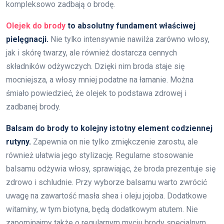
kompleksowo zadbają o brodę.
Olejek do brody
to absolutny fundament właściwej
pielęgnacji.
Nie tylko intensywnie nawilża zarówno włosy,
jak i skórę twarzy, ale również dostarcza cennych
składników odżywczych. Dzięki nim broda staje się
mocniejsza, a włosy mniej podatne na łamanie. Można
śmiało powiedzieć, że olejek to podstawa zdrowej i
zadbanej brody.
Balsam do brody to kolejny istotny element codziennej
rutyny.
Zapewnia on nie tylko zmiękczenie zarostu, ale
również ułatwia jego stylizację. Regularne stosowanie
balsamu odżywia włosy, sprawiając, że broda prezentuje się
zdrowo i schludnie. Przy wyborze balsamu warto zwrócić
uwagę na zawartość masła shea i oleju jojoba. Dodatkowe
witaminy, w tym biotyna, będą dodatkowym atutem. Nie
zapominajmy także o regularnym myciu brody specjalnym