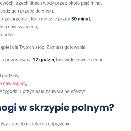
wóch, trzech litrach wody przez około pięć minut,
edź go i przelej do miski,
o zanurzenie stóp i mocz je przez
30 minut
,
remu nawilżającego,
ygodniu.
kąpiel dla Twoich stóp. Zamiast gotowania:
ą i pozostaw na
12 godzin
, by uwolnił swoje cenne
 godziny,
m nawilżający
,
w tygodniu, przyniesie zauważalne efekty!
nogi w skrzypie polnym?
atwy sposób na relaks i odprężenie.