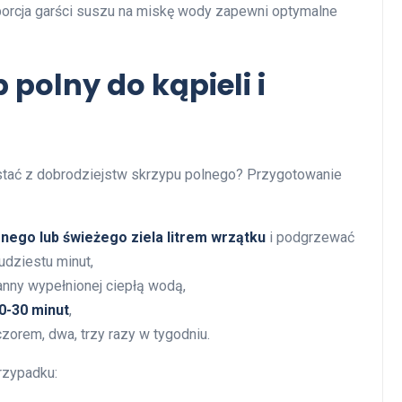
oporcja garści suszu na miskę wody zapewni optymalne
polny do kąpieli i
stać z dobrodziejstw skrzypu polnego? Przygotowanie
ego lub świeżego ziela litrem wrzątku
i podgrzewać
udziestu minut,
anny wypełnionej ciepłą wodą,
0-30 minut
,
czorem, dwa, trzy razy w tygodniu.
rzypadku: