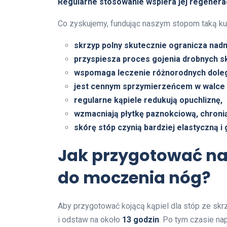
Regularne stosowanie wspiera jej regenera
Co zyskujemy, fundując naszym stopom taką ku
skrzyp polny skutecznie ogranicza nadm
przyspiesza proces gojenia drobnych sk
wspomaga leczenie różnorodnych dolegl
jest cennym sprzymierzeńcem w walce 
regularne kąpiele redukują opuchliznę,
wzmacniają płytkę paznokciową, chroni
skórę stóp czynią bardziej elastyczną i 
Jak przygotować na
do moczenia nóg?
Aby przygotować kojącą kąpiel dla stóp ze sk
i odstaw na około
13 godzin
. Po tym czasie na