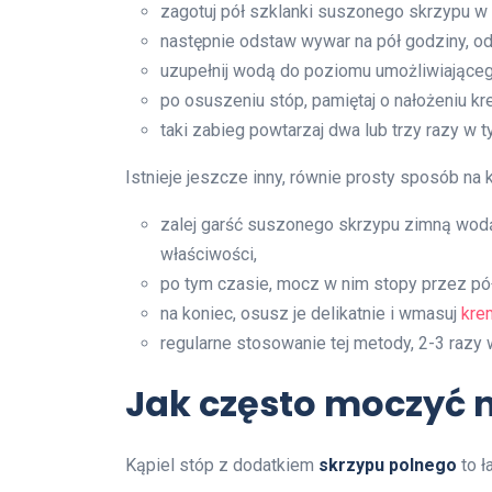
zagotuj pół szklanki suszonego skrzypu w d
następnie odstaw wywar na pół godziny, odc
uzupełnij wodą do poziomu umożliwiająceg
po osuszeniu stóp, pamiętaj o nałożeniu k
taki zabieg powtarzaj dwa lub trzy razy w t
Istnieje jeszcze inny, równie prosty sposób na 
zalej garść suszonego skrzypu zimną wod
właściwości,
po tym czasie, mocz w nim stopy przez pół
na koniec, osusz je delikatnie i wmasuj
kre
regularne stosowanie tej metody, 2-3 razy 
Jak często moczyć 
Kąpiel stóp z dodatkiem
skrzypu polnego
to ł