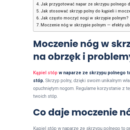
Jak przygotować napar ze skrzypu polnego 
Jak stosować skrzyp polny do kąpieli i mocz
Jak często moczyć nogi w skrzypie polnym?
Moczenie nóg w skrzypie polnym — efekty ub
Moczenie nóg w skr
na obrzęk i proble
Kąpiel stóp
w naparze ze skrzypu polnego to 
stóp.
Skrzyp polny, dzięki swoim unikalnym wła
opuchniętym nogom. Regularne korzystanie z t
twoich stóp.
Co daje moczenie n
Kąpiel stóp w naparze ze skrzypu polnego to p