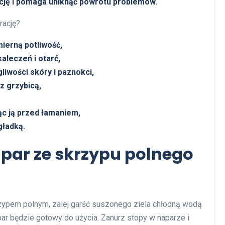
cję i pomaga uniknąć powrotu problemów.
rację?
ierną potliwość,
aleczeń i otarć,
iwości skóry i paznokci,
z grzybicą,
ąc ją przed łamaniem,
gładką.
par ze skrzypu polnego
rzypem polnym, zalej garść suszonego ziela chłodną wodą
par będzie gotowy do użycia. Zanurz stopy w naparze i