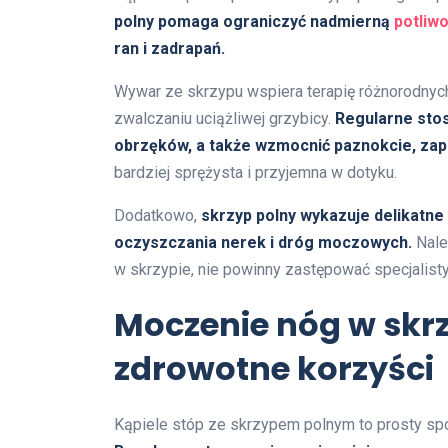
polny pomaga ograniczyć nadmierną
potliw
ran i zadrapań.
Wywar ze skrzypu wspiera terapię różnorodnyc
zwalczaniu uciążliwej grzybicy.
Regularne sto
obrzęków, a także wzmocnić paznokcie, zapo
bardziej sprężysta i przyjemna w dotyku.
Dodatkowo,
skrzyp polny wykazuje delikatn
oczyszczania nerek i dróg moczowych.
Nale
w skrzypie, nie powinny zastępować specjalist
Moczenie nóg w skrz
zdrowotne korzyści
Kąpiele stóp ze skrzypem polnym to prosty spo