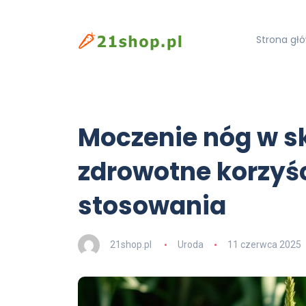
Strona gł
Moczenie nóg w s
zdrowotne korzyśc
stosowania
21shop.pl
Uroda
11 czerwca 2025