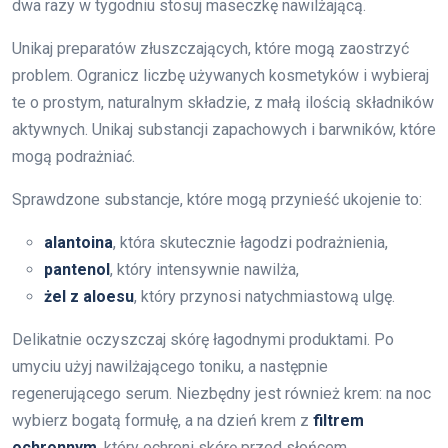
dwa razy w tygodniu stosuj maseczkę nawilżającą.
Unikaj preparatów złuszczających, które mogą zaostrzyć
problem. Ogranicz liczbę używanych kosmetyków i wybieraj
te o prostym, naturalnym składzie, z małą ilością składników
aktywnych. Unikaj substancji zapachowych i barwników, które
mogą podrażniać.
Sprawdzone substancje, które mogą przynieść ukojenie to:
alantoina
, która skutecznie łagodzi podrażnienia,
pantenol
, który intensywnie nawilża,
żel z aloesu
, który przynosi natychmiastową ulgę.
Delikatnie oczyszczaj skórę łagodnymi produktami. Po
umyciu użyj nawilżającego toniku, a następnie
regenerującego serum. Niezbędny jest również krem: na noc
wybierz bogatą formułę, a na dzień krem z
filtrem
ochronnym
, który ochroni skórę przed słońcem.