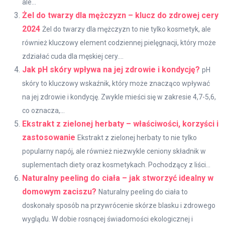
ale...
Żel do twarzy dla mężczyzn – klucz do zdrowej cery
2024
Żel do twarzy dla mężczyzn to nie tylko kosmetyk, ale
również kluczowy element codziennej pielęgnacji, który może
zdziałać cuda dla męskiej cery....
Jak pH skóry wpływa na jej zdrowie i kondycję?
pH
skóry to kluczowy wskaźnik, który może znacząco wpływać
na jej zdrowie i kondycję. Zwykle mieści się w zakresie 4,7-5,6,
co oznacza,...
Ekstrakt z zielonej herbaty – właściwości, korzyści i
zastosowanie
Ekstrakt z zielonej herbaty to nie tylko
popularny napój, ale również niezwykle ceniony składnik w
suplementach diety oraz kosmetykach. Pochodzący z liści...
Naturalny peeling do ciała – jak stworzyć idealny w
domowym zaciszu?
Naturalny peeling do ciała to
doskonały sposób na przywrócenie skórze blasku i zdrowego
wyglądu. W dobie rosnącej świadomości ekologicznej i