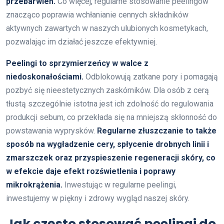
przebarwień.
Co więcej, regularne stosowanie peelingów
znacząco poprawia wchłanianie cennych składników
aktywnych zawartych w naszych ulubionych kosmetykach,
pozwalając im działać jeszcze efektywniej.
Peelingi to sprzymierzeńcy w walce z
niedoskonałościami.
Odblokowują zatkane pory i pomagają
pozbyć się nieestetycznych zaskórników. Dla osób z cerą
tłustą szczególnie istotna jest ich zdolność do regulowania
produkcji sebum, co przekłada się na mniejszą skłonność do
powstawania wyprysków.
Regularne złuszczanie to także
sposób na wygładzenie cery, spłycenie drobnych linii i
zmarszczek oraz przyspieszenie regeneracji skóry, co
w efekcie daje efekt rozświetlenia i poprawy
mikrokrążenia.
Inwestując w regularne peelingi,
inwestujemy w piękny i zdrowy wygląd naszej skóry.
Jak często stosować peelingi do