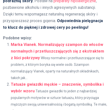
podrażnią skóry.
Postaw na
preparaty hipoalergiczne
,
pozbawione alkoholu i innych agresywnych substancji.
Dzięki temu wspomagasz naturalną regenerację skóry i
przyspieszasz proces gojenia.
Odpowiednia pielęgnacja
to klucz do pięknej i zdrowej cery po peelingu!
Podobne wpisy:
Marka Vianek. Normalizujący szampon do włosów
normalnych i przetłuszczających się z ekstraktem
z liści pokrzywy
Włosy normalne i przetłuszczające się to
problem, z którym boryka się wiele osób. Szampon
normalizujący Vianek, oparty na naturalnych składnikach,
takich jak...
Tatuaże gwiazdki męskie – znaczenie, symbolika i
wybór wzoru
Tatuaże gwiazdki to jeden z najbardziej
popularnych motywów w sztuce tatuażu, który przyciąga
mężczyzn swoją uniwersalnością i bogatą symboliką. Te małe,