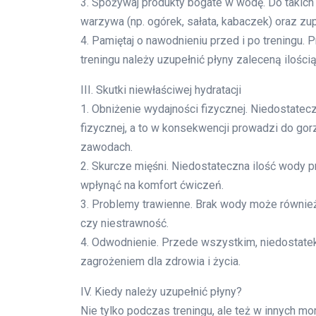
3. Spożywaj produkty bogate w wodę. Do takich 
warzywa (np. ogórek, sałata, kabaczek) oraz zupy
4. Pamiętaj o nawodnieniu przed i po treningu. 
treningu należy uzupełnić płyny zaleceną ilośc
III. Skutki niewłaściwej hydratacji
1. Obniżenie wydajności fizycznej. Niedostate
fizycznej, a to w konsekwencji prowadzi do go
zawodach.
2. Skurcze mięśni. Niedostateczna ilość wody 
wpłynąć na komfort ćwiczeń.
3. Problemy trawienne. Brak wody może również
czy niestrawność.
4. Odwodnienie. Przede wszystkim, niedostate
zagrożeniem dla zdrowia i życia.
IV. Kiedy należy uzupełnić płyny?
Nie tylko podczas treningu, ale też w innych m