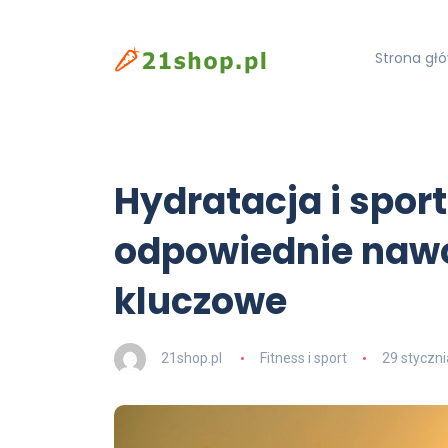
Strona gł
Hydratacja i spor
odpowiednie nawo
kluczowe
21shop.pl
Fitness i sport
29 styczn