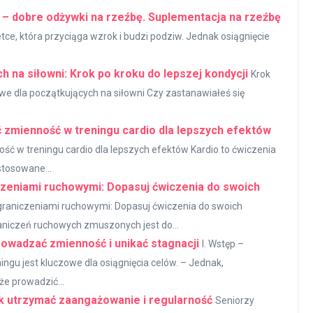
 – dobre odżywki na rzeźbę. Suplementacja na rzeźbę
tce, która przyciąga wzrok i budzi podziw. Jednak osiągnięcie
 na siłowni: Krok po kroku do lepszej kondycji
Krok
owe dla początkujących na siłowni Czy zastanawiałeś się
 zmienność w treningu cardio dla lepszych efektów
ść w treningu cardio dla lepszych efektów Kardio to ćwiczenia
stosowane...
czeniami ruchowymi: Dopasuj ćwiczenia do swoich
ograniczeniami ruchowymi: Dopasuj ćwiczenia do swoich
aniczeń ruchowych zmuszonych jest do...
owadzać zmienność i unikać stagnacji
I. Wstęp –
gu jest kluczowe dla osiągnięcia celów. – Jednak,
e prowadzić...
ak utrzymać zaangażowanie i regularność
Seniorzy