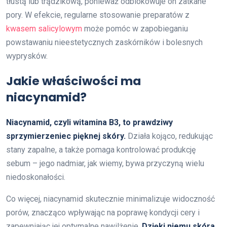
tłustą lub trądzikową, ponieważ odblokowuje on zatkane
pory. W efekcie, regularne stosowanie preparatów z
kwasem salicylowym
może pomóc w zapobieganiu
powstawaniu nieestetycznych zaskórników i bolesnych
wyprysków.
Jakie właściwości ma
niacynamid?
Niacynamid, czyli witamina B3, to prawdziwy
sprzymierzeniec pięknej skóry.
Działa kojąco, redukując
stany zapalne, a także pomaga kontrolować produkcję
sebum – jego nadmiar, jak wiemy, bywa przyczyną wielu
niedoskonałości.
Co więcej, niacynamid skutecznie minimalizuje widoczność
porów, znacząco wpływając na poprawę kondycji cery i
zapewniając jej optymalne nawilżenie.
Dzięki niemu skóra