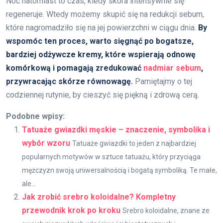
Noc natomiast to czas, kiedy skóra intensywnie się
regeneruje. Wtedy możemy skupić się na redukcji sebum,
które nagromadziło się na jej powierzchni w ciągu dnia.
By
wspomóc ten proces, warto sięgnąć po bogatsze,
bardziej odżywcze kremy, które wspierają odnowę
komórkową i pomagają zredukować
nadmiar sebum
,
przywracając skórze równowagę.
Pamiętajmy o tej
codziennej rutynie, by cieszyć się piękną i zdrową cerą.
Podobne wpisy:
Tatuaże gwiazdki męskie – znaczenie, symbolika i
wybór wzoru
Tatuaże gwiazdki to jeden z najbardziej
popularnych motywów w sztuce tatuażu, który przyciąga
mężczyzn swoją uniwersalnością i bogatą symboliką. Te małe,
ale...
Jak zrobić srebro koloidalne? Kompletny
przewodnik krok po kroku
Srebro koloidalne, znane ze